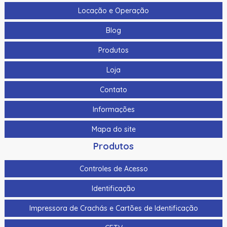
Hikvision Ds-K7P04 86X50X34Mm
Locação e Operação
Bts400 | Assa Abloy | Botoeira Tipo “No Touch”
Blog
Cabo Para Cameras Mobile 2 Metros Hikvision Ds-
Produtos
Mp2100-2
Loja
Cabo Para Cameras Mobile 4 Metros Hikvision Ds-
Mp2100-4
Contato
Cadastrador De Cartoes Hikvision Ds-K1F100-D8E Dupla
Informações
Frequencia 125Khz (Em) E 13,56Mhz (Mifare)
Mapa do site
Cadastrador Impressao Digital Hikvision Ds-K1F820-F
Produtos
Cartao De Memoria Hikvision Hs-Tf-H1I 32G
Controles de Acesso
Cartao De Proximidade Rfid Hikvision Ds-K7M101-E0 Freq.
Em 125Khz Em Pvc
Identificação
Cartao De Proximidade Rfid Hikvision Ds-Kem125 Em
Impressora de Crachás e Cartões de Identificação
125Khz