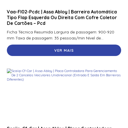
R40
Vaa-Fl02-Pcdc | Assa Abloy | Barreira Automática
920Nmnnekma001 | Assa Abloy | Leitor De Proximidade
Tipo Flap Esquerda Ou Direita Com Cofre Coletor
R40
De Cartões – Pcd
920Nsnnek20000 | Assa Abloy | Leitor De Proximidade
Ficha Técnica Resumida Largura de passagem: 900-920
R40
mm Taxa de passagem: 35 pessoas/min Nível de...
920Ntnnek00000 | Assa Abloy | Leitor De Proximidader
VER MAIS
R40
920Pmnnekea073 | Assa Abloy | Leitor De Proximidade
Rp40
920Pmntekma003 | Assa Abloy | Leitor De Proximidade
Rp40
920Ptnnek00000 | Assa Abloy | Leitor De Proximidade Se
Rp40
921Nbnnek20000 | Assa Abloy | Leitor De Proximidade
Rk40