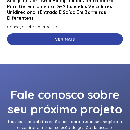
Scaiip-Cf-Car | Assa Abloy | Placa Controladora
921Nmnnekma002 | Assa Abloy | Leitor De Proximidade
Para Gerenciamento De 2 Cancelas Veiculares
Rk40
Unidirecional (Entrada E Saída Em Barreiras
Diferentes)
921Nsnnek20000 | Assa Abloy | Leitor De Proximidade
Rk40
Conheça sobre o Produto
921Ntnnek00000 | Assa Abloy | Leitor De Proximidade
VER MAIS
Rk40 Se
921Ptnnek00000 | Assa Abloy | Leitor De Proximidade
Rpk40
928Nfntek000Te | Assa Abloy | Leitor De Proximidade
Rklb40
940Ntntek00000 | Assa Abloy | Leitor De Proximidade R90
Fale conosco sobre
Adaptador Voltagem Hikvision Para Camera Panovu Dc
36V Euv-150S036Sv-Kw01
seu próximo projeto
Ah20W14 | Assa Abloy | Hub Para Interface De
Controladores Wiegand
Nossos especialistas estão aqui para ajudar seu negócio a
encontrar a melhor solução de gestão de acesso.