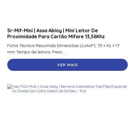
R10
900Nnnnek2037P | Assa Abloy | Leitor De Proximidade R10
Se
Sr-Mif-Mini | Assa Abloy | Mini Leitor De
900Nsnnek20000 | Assa Abloy | Leitor De Proximidade R10
Proximidade Para Cartão Mifare 13,56Khz
900Ntnnek00000 | Assa Abloy | Leitor de Proximidade HId
Ficha Técnica Resumida Dimensões (LxAxP): 75 × 42 × 17
Iclass se R10 900Ntnnek00000
mm Tempo de leitura: Peso:...
900Pbnnek20000 | Assa Abloy | Leitor De Proximidade
VER MAIS
Rp10
900Pmntekma003 | Assa Abloy | Leitor De Proximidade
Rp10
900Psnnek20000 | Assa Abloy | Leitor De Proximidade
Rp10
900Ptnnek00000 | Assa Abloy | Leitor De Proximidade
Rp10
920Nbnnek20000 | Assa Abloy | Leitor De Proximidade