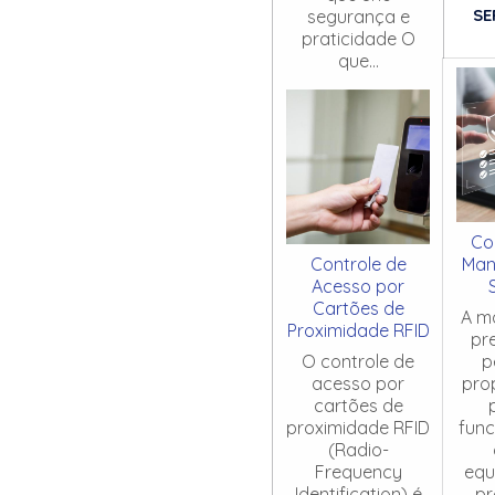
SE
segurança e
praticidade O
que...
Co
Controle de
Man
Acesso por
Cartões de
A m
Proximidade RFID
pr
O controle de
p
acesso por
pro
cartões de
proximidade RFID
fun
(Radio-
Frequency
equ
Identification) é
pr