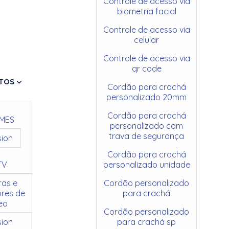
Controle de acesso via
biometria facial
Controle de acesso via
celular
Controle de acesso via
qr code
TOS
Cordão para crachá
personalizado 20mm
Cordão para crachá
MES
personalizado com
trava de segurança
sion
Cordão para crachá
TV
personalizado unidade
as e
Cordão personalizado
res de
para crachá
eo
Cordão personalizado
sion
para crachá sp