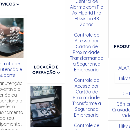
Central de
RVIÇOS
Alarme com Fio
Ax Hybrid Pro
Hikvision 48
Zonas
Controle de
Acesso por
Cartão de
PRODU
Proximidade:
Transformando
ntrato de
a Segurança
LOCAÇÃO E
ALAR
utenção e
Empresarial
OPERAÇÃO
Suporte
Hikvi
Controle de
anutenção
Acesso por
eventiva e
Cartão de
CF
eriódica
Proximidade:
porciona o
Transforme a
Câmer
perfeito
Segurança
Gravado
cionamento
Empresarial
Víd
do seu
ipamento,
Controle de
Hikvi
olonga a