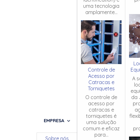
uma tecnologia
amplamente...
Lo
Controle de
Equ
Acesso por
A s
Catracas e
lo
Torniquetes
equ
O controle de
da 
acesso por
pr
catracas e
ag
torniquetes é
flex
EMPRESA
uma solução
comum e eficaz
pro
para...
Sobre nós