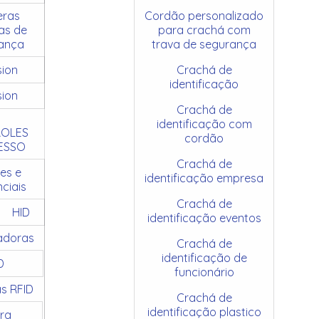
ras
Cordão personalizado
as de
para crachá com
ança
trava de segurança
sion
Crachá de
identificação
sion
Crachá de
identificação com
OLES
cordão
ESSO
Crachá de
es e
identificação empresa
ciais
Crachá de
HID
identificação eventos
adoras
Crachá de
identificação de
D
funcionário
as RFID
Crachá de
identificação plastico
ra