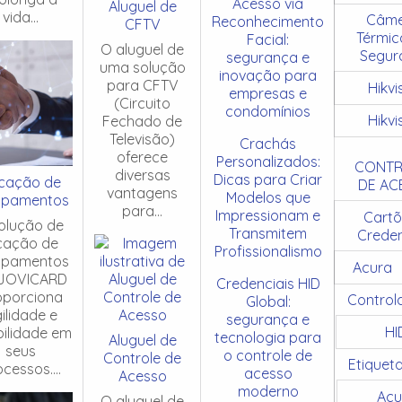
Acesso via
Aluguel de
vida...
Câme
Reconhecimento
CFTV
Térmic
Facial:
O aluguel de
Segur
segurança e
uma solução
inovação para
para CFTV
Hikvi
empresas e
(Circuito
condomínios
Hikvi
Fechado de
Televisão)
Crachás
oferece
Personalizados:
CONTR
diversas
Dicas para Criar
cação de
DE AC
vantagens
Modelos que
ipamentos
para...
Impressionam e
Cartõ
olução de
Transmitem
Creden
cação de
Profissionalismo
ipamentos
Acura
JOVICARD
Credenciais HID
oporciona
Control
Global:
ilidade e
segurança e
HI
ibilidade em
tecnologia para
Aluguel de
seus
o controle de
Controle de
Etiquet
cessos....
acesso
Acesso
moderno
Acu
O aluguel de