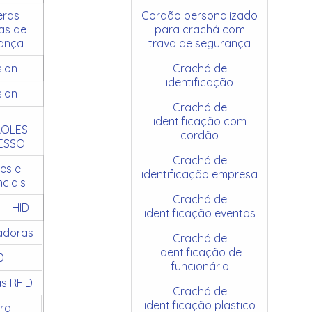
ras
Cordão personalizado
as de
para crachá com
ança
trava de segurança
sion
Crachá de
identificação
sion
Crachá de
identificação com
OLES
cordão
ESSO
Crachá de
es e
identificação empresa
ciais
Crachá de
HID
identificação eventos
adoras
Crachá de
identificação de
D
funcionário
as RFID
Crachá de
identificação plastico
ra