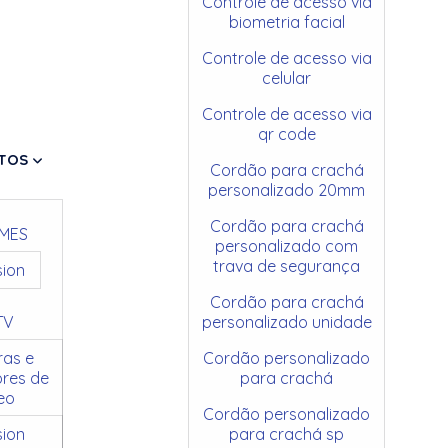
Controle de acesso via
biometria facial
Controle de acesso via
celular
Controle de acesso via
qr code
TOS
Cordão para crachá
personalizado 20mm
Cordão para crachá
MES
personalizado com
trava de segurança
sion
Cordão para crachá
TV
personalizado unidade
as e
Cordão personalizado
res de
para crachá
eo
Cordão personalizado
sion
para crachá sp