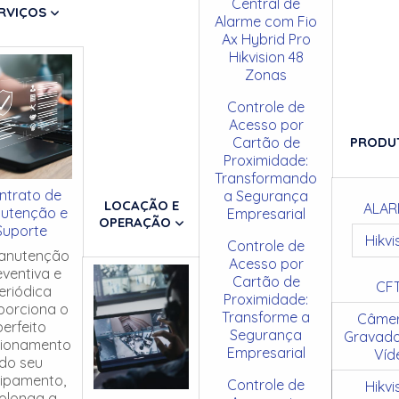
Central de
RVIÇOS
Alarme com Fio
Ax Hybrid Pro
Hikvision 48
Zonas
Controle de
Acesso por
Cartão de
PRODU
Proximidade:
Transformando
ntrato de
a Segurança
LOCAÇÃO E
ALAR
utenção e
Empresarial
OPERAÇÃO
Suporte
Hikvi
Controle de
anutenção
Acesso por
eventiva e
Cartão de
CF
eriódica
Proximidade:
porciona o
Transforme a
Câmer
perfeito
Segurança
Gravado
cionamento
Empresarial
Víd
do seu
ipamento,
Controle de
Hikvi
olonga a