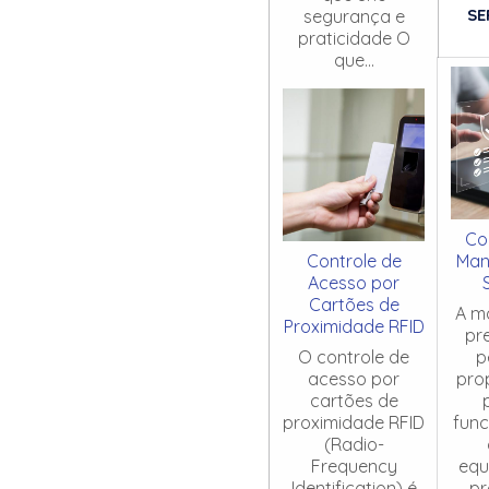
SE
segurança e
praticidade O
que...
Co
Controle de
Man
Acesso por
Cartões de
A m
Proximidade RFID
pr
O controle de
p
acesso por
pro
cartões de
proximidade RFID
fun
(Radio-
Frequency
equ
Identification) é
pr