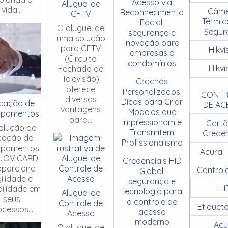
Acesso via
Aluguel de
vida...
Câme
Reconhecimento
CFTV
Térmic
Facial:
O aluguel de
Segur
segurança e
uma solução
inovação para
para CFTV
Hikvi
empresas e
(Circuito
condomínios
Hikvi
Fechado de
Televisão)
Crachás
oferece
Personalizados:
CONTR
diversas
Dicas para Criar
cação de
DE AC
vantagens
Modelos que
ipamentos
para...
Impressionam e
Cartõ
olução de
Transmitem
Creden
cação de
Profissionalismo
ipamentos
Acura
JOVICARD
Credenciais HID
oporciona
Control
Global:
ilidade e
segurança e
HI
ibilidade em
tecnologia para
Aluguel de
seus
o controle de
Controle de
Etiquet
cessos....
acesso
Acesso
moderno
Acu
O aluguel de