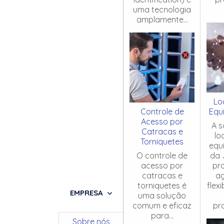
uma tecnologia
amplamente...
Lo
Controle de
Equ
Acesso por
A s
Catracas e
lo
Torniquetes
equ
O controle de
da 
acesso por
pr
catracas e
ag
torniquetes é
flex
EMPRESA
uma solução
comum e eficaz
pro
para...
Sobre nós