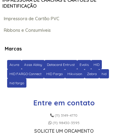
IMPRESSORA DE CRACHÁS E CARTÕES DE
IDENTIFICAÇÃO
Impressora de Cartão PVC
Ribbons e Consumíveis
Marcas
Acura
Assa Abloy
Datacard Entrust
Evolis
HID
HID FARGO Connect
HID Fargo
Hikvision
Zebra
hid
hid fargo
Entre em contato
(11) 3149-4770
(11) 98430-3595
SOLICITE UM ORÇAMENTO