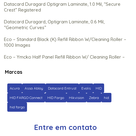
Datacard Duragard Optigram Laminate, 1.0 Mil, “Secure
Crest” Registered
Datacard Duragard, Optigram Laminate, 0.6 Mil,
“Geometric Curves”
Eco – Standard Black (K) Refill Ribbon W/Cleaning Roller –
1000 Images
Eco – Ymcko Half Panel Refill Ribbon W/ Cleaning Roller –
350 Images
Marcas
Eco – Ymcko Refill Ribbon C/ Rolo de Limpeza (Na) – 250
Imagens
Acura
Assa Abloy
Datacard Entrust
Evolis
HID
Ez – Gold Metallic Cartridge W/Cleaning Roller – 500
Images
HID FARGO Connect
HID Fargo
Hikvision
Zebra
hid
hid fargo
Fargo C50 Color Ribbon – Ymcko – 100 Prints
Fargo Clear Hdp Film – 1500 impressões
Entre em contato
Fargo Dtc5500Lmx Black Monochrome Ribbon – 3,000