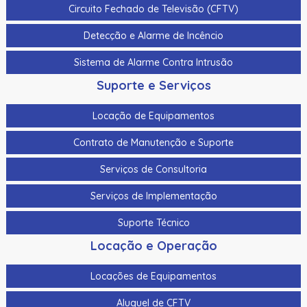
Cabeçote de Impressão 10 Cartões de Limpeza 10
Circuito Fechado de Televisão (CFTV)
Almofadas de Limpeza 3 Cartões de Limpeza com Álcool
Detecção e Alarme de Incêncio
Kit de limpeza Fargo Dtc5500Lmx
Sistema de Alarme Contra Intrusão
Kit de limpeza Fargo Hdp6600
Suporte e Serviços
Kit de limpeza padrão Evolis
Locação de Equipamentos
Kit De Limpeza Para A Zebra Zc100, Zc300 E Zc350
105999-310
Contrato de Manutenção e Suporte
Kit De Limpeza Para A Zebra Zxp Serie 3 105999-302
Serviços de Consultoria
Kit Sleeve de Limpeza Datacard
Serviços de Implementação
Laminado Alternativo Transparente de 0,6 Mil Evolis -
Suporte Técnico
Recorte para Chip Smart/Cobertura Completa – 100
Impressões/Rolo
Locação e Operação
Laminado Datacard Duragard Optiexpress™ -
Locações de Equipamentos
Laminado Datacard Duragard Optigram - “Utopia”
Aluguel de CFTV