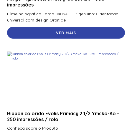
Fargo Holographic Polyguard Laminado – 250 Impressões
impressões
Filme holográfico Fargo 84054 HDP genuíno: Orientação
Fargo Holographic Polyguard Wasteless Laminate, Design
universal com design Orbit de...
de órbita de alta segurança – 1.000 impressões
Fargo Holographic Thermal Transfer Laminate – 500
VER MAIS
impressões
Fargo Holographic Thermal Transfer Laminate – 500
Prints
Fargo Laminado de Transferência Térmica – 500
Impressões
Fargo Polyguard Laminado – 0,6 Mil – 250 Impressões
Fargo Polyguard Laminado – 1 Mil – 250 Impressões 82601
Fargo Polyguard Laminado – 250 Impressões
Ribbon colorido Evolis Primacy 2 1/2 Ymcko-Ko -
Fargo Polyguard Laminate -Half Patch – 250 Prints
250 impressões / rolo
Conheça sobre o Produto
Fargo Polyguard Laminate -Meio Patch – 250 Impressões