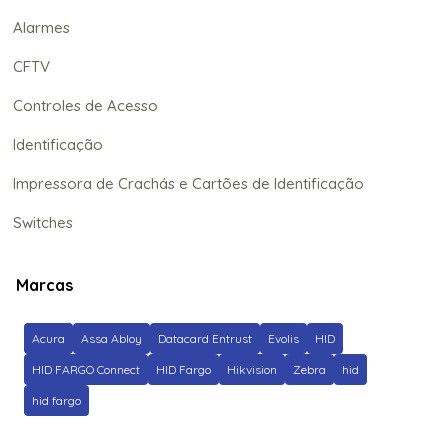
Alarmes
CFTV
Controles de Acesso
Identificação
Impressora de Crachás e Cartões de Identificação
Switches
Marcas
Acura
Assa Abloy
Datacard Entrust
Evolis
HID
HID FARGO Connect
HID Fargo
Hikvision
Zebra
hid
hid fargo