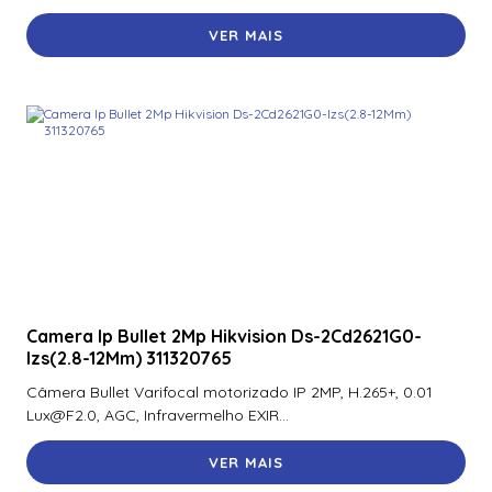
Switch Tp-Link Tl-Sg2428P (Un) Poe+ E 4 Slots Sfp
Jetstream
VER MAIS
Switch Tp-Link Tl-Sg3428 (T1600G-28Ts T2600G-28Ts)
Gerenciavel Gigabit L2+ De 24 Portas Com 4 Slots Sfp
Jetstream – Tpn0
Switch Tp-Link Tl-Sl1226P 24 Portas Gigabit 10/100 Mbps
Nao Gerenciavel – Tpn0233
Camera Ip Bullet 2Mp Hikvision Ds-2Cd2621G0-
Izs(2.8-12Mm) 311320765
Câmera Bullet Varifocal motorizado IP 2MP, H.265+, 0.01
Lux@F2.0, AGC, Infravermelho EXIR...
VER MAIS