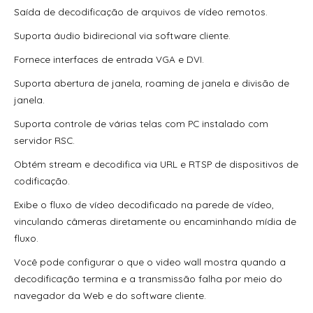
Switch Hikvision Gigabit Metalico Ds-3E0516-E(B) 16
Saída de decodificação de arquivos de vídeo remotos.
Portas 10/100/1000Mbps
Suporta áudio bidirecional via software cliente.
Switch Hikvision Gigabit Metalico Ds-3E0524-E(B) 24
Fornece interfaces de entrada VGA e DVI.
Portas 10/100/1000Mbps
Suporta abertura de janela, roaming de janela e divisão de
Switch Hikvision Gigabit Metalico Ds-3E0526P-E/M 24
janela.
Portas Poe 10/100/1000Mbps + 02 Sfp Giga (Ds-3E0326P-
E/M)
Suporta controle de várias telas com PC instalado com
servidor RSC.
Switch Hikvision Gigabit Metalico Ds-3E1510P-Si 8 Portas
Poe + 02 Giga Fibra Optica
Obtém stream e decodifica via URL e RTSP de dispositivos de
codificação.
Switch Hikvision Gigabit Metalico Ds-3T0510Hp-E/Hs 6
Portas Poe + 02 Portas Hi-Poe + 02 Sfp Fibra Optica
Exibe o fluxo de vídeo decodificado na parede de vídeo,
vinculando câmeras diretamente ou encaminhando mídia de
Switch Hikvision Metalico Ds-3E0326P-E/M(B) 24 Portas
Poe 10/100 + 01 Uplink Giga + 01 Sfp Giga
fluxo.
Você pode configurar o que o video wall mostra quando a
Switch Hikvision Metalico Ds-3E0326P-E/M(B) 24 Portas
Poe 10/100 + 01 Uplink Giga + 01 Sfp Giga
decodificação termina e a transmissão falha por meio do
navegador da Web e do software cliente.
Switch Hikvision Metalico Ds-3E0326P-E/M(B) 24 Portas