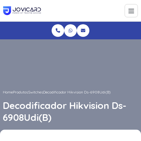
Home
Produtos
Switches
Decodificador Hikvision Ds-6908Udi(B)
Decodificador Hikvision Ds-
6908Udi(B)