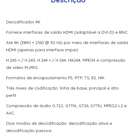
Switch Hikvision Gerenciavel (Via App Hik-Connect)
Metalico Ds-3E1318P-Ei/M 16 Portas Poe 10/100Mbps + 01
Rj45 + 01 Sfp
Decodificador 4K
Switch Hikvision Gerenciavel Metalico Ds-3E1310P-Si 8
Fornece interfaces de saída HDMI (adaptável a DVI-D) e BNC.
Portas Poe 10/100Mbps + 01 Uplink Giga + 01 Sfp Giga
Até 4K (3840 × 2160 @ 30 Hz) por meio de interfaces de saída
Switch Hikvision Gerenciavel Metalico Gigabit Ds-3E1518P-
HDMI (apenas para interface ímpar).
Si 16 Portas Poe 10/100/1000Mbps 02 Portas Sfp Giga
H.265 + / H.265, H.264 + / H.264, Hik264, MPEG4 e compressão
Switch Hikvision Gerenciavel Metalico Gigabit Ds-3E1518P-
de vídeo MJPEG.
Si 16 Portas Poe 10/100/1000Mbps 02 Portas Sfp Giga-
Hk1061
Formatos de encapsulamento PS, RTP, TS, ES, HIK.
Switch Hikvision Gerenciavel Metalico Gigabit Ds-3E1526P-
Três níveis de codificação: linha de base, principal e alto
Si 24 Portas Poe 10/100/1000 Mbps + 02 Portas Sfp Giga
perfil.
Switch Hikvision Gigabit Metalico Ds-3E0505-E 5 Portas
Compressão de áudio G.722, G711A, G726, G711U, MPEG2-L2 e
10/100/1000Mbps
AAC.
Switch Hikvision Gigabit Metalico Ds-3E0508-E(B) 8 Portas
Dois modos de decodificação: decodificação ativa e
10/100/1000Mbps
decodificação passiva.