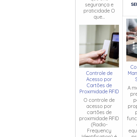
SE
segurança e
praticidade O
que...
Co
Controle de
Man
Acesso por
Cartões de
A m
Proximidade RFID
pr
O controle de
p
acesso por
pro
cartões de
proximidade RFID
fun
(Radio-
Frequency
equ
Identification) é
pr