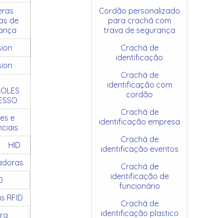
ras
Cordão personalizado
as de
para crachá com
ança
trava de segurança
sion
Crachá de
identificação
sion
Crachá de
identificação com
OLES
cordão
ESSO
Crachá de
es e
identificação empresa
ciais
Crachá de
HID
identificação eventos
adoras
Crachá de
identificação de
D
funcionário
as RFID
Crachá de
identificação plastico
ra