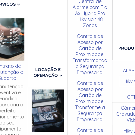
Central de
RVIÇOS
Alarme com Fio
Ax Hybrid Pro
Hikvision 48
Zonas
Controle de
Acesso por
Cartão de
PRODU
Proximidade:
Transformando
ntrato de
a Segurança
LOCAÇÃO E
ALAR
utenção e
Empresarial
OPERAÇÃO
Suporte
Hikvi
Controle de
anutenção
Acesso por
eventiva e
Cartão de
CF
eriódica
Proximidade:
porciona o
Transforme a
Câmer
perfeito
Segurança
Gravado
cionamento
Empresarial
Víd
do seu
ipamento,
Controle de
Hikvi
olonga a