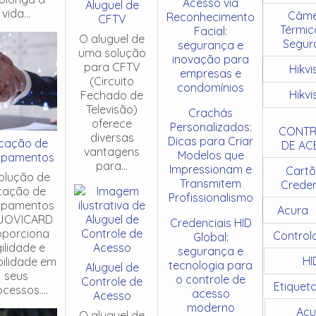
Acesso via
Aluguel de
vida...
Câme
Reconhecimento
CFTV
Térmic
Facial:
O aluguel de
Segur
segurança e
uma solução
inovação para
para CFTV
Hikvi
empresas e
(Circuito
condomínios
Hikvi
Fechado de
Televisão)
Crachás
oferece
Personalizados:
CONTR
diversas
Dicas para Criar
cação de
DE AC
vantagens
Modelos que
ipamentos
para...
Impressionam e
Cartõ
olução de
Transmitem
Creden
cação de
Profissionalismo
ipamentos
Acura
JOVICARD
Credenciais HID
oporciona
Control
Global:
ilidade e
segurança e
HI
ibilidade em
tecnologia para
Aluguel de
seus
o controle de
Controle de
Etiquet
cessos....
acesso
Acesso
moderno
Acu
O aluguel de