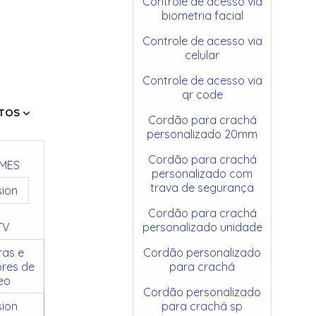
Controle de acesso via
biometria facial
Controle de acesso via
celular
Controle de acesso via
qr code
TOS
Cordão para crachá
personalizado 20mm
Cordão para crachá
MES
personalizado com
trava de segurança
sion
Cordão para crachá
TV
personalizado unidade
as e
Cordão personalizado
res de
para crachá
eo
Cordão personalizado
sion
para crachá sp