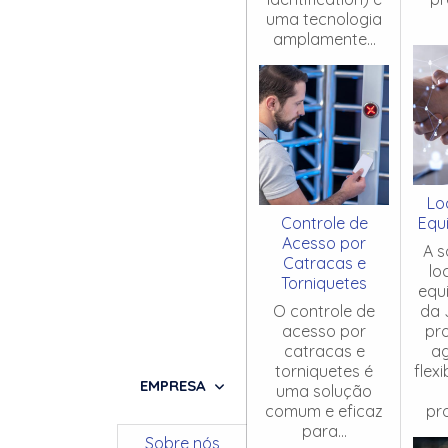
uma tecnologia
amplamente...
Lo
Controle de
Equ
Acesso por
A s
Catracas e
lo
Torniquetes
equ
O controle de
da 
acesso por
pr
catracas e
ag
torniquetes é
flex
EMPRESA
uma solução
comum e eficaz
pro
para...
Sobre nós