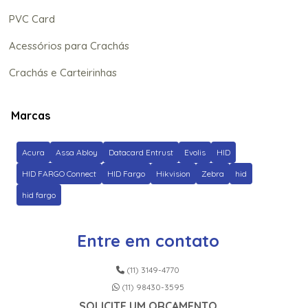
PVC Card
Acessórios para Crachás
Crachás e Carteirinhas
Marcas
Acura
Assa Abloy
Datacard Entrust
Evolis
HID
HID FARGO Connect
HID Fargo
Hikvision
Zebra
hid
hid fargo
Entre em contato
(11) 3149-4770
(11) 98430-3595
SOLICITE UM ORÇAMENTO