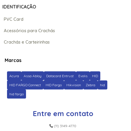
IDENTIFICAÇÃO
PVC Card
Acessórios para Crachás
Crachás e Carteirinhas
Marcas
Acura
Assa Abloy
Datacard Entrust
Evolis
HID
HID FARGO Connect
HID Fargo
Hikvision
Zebra
hid
hid fargo
Entre em contato
(11) 3149-4770