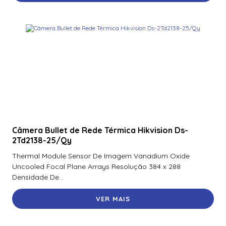
Camera Ip Dome 4Mp Hikvision Ds-2Cd1143G1E-I(2.8Mm)
Camera Ip Lpr 4Mp Hikvision Ds-Tcg405-E(3.1 – 6Mm)
315101649
Camera Panovu Hikvision Ds-2Dp0836Z-Df1080
Camera Speed Dome Tandemvu 4Mp Hikvision Ds-
2Se4C425Mwg-E(14F0)
Câmera Bullet de Rede Térmica Hikvision Ds-
2Td2138-25/Qy
Thermal Module Sensor De Imagem Vanadium Oxide
Uncooled Focal Plane Arrays Resolução 384 x 288
Densidade De...
VER MAIS