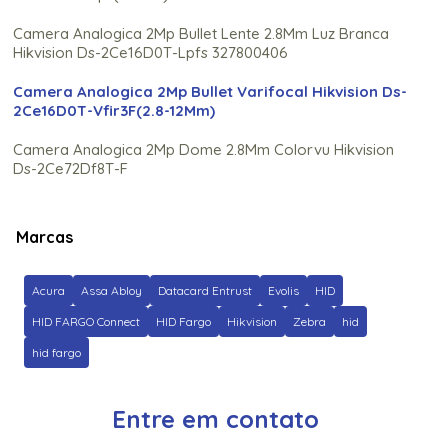
Camera Analogica 2Mp Bullet Lente 2.8Mm Luz Branca
Hikvision Ds-2Ce16D0T-Lpfs 327800406
Camera Analogica 2Mp Bullet Varifocal Hikvision Ds-
2Ce16D0T-Vfir3F(2.8-12Mm)
Camera Analogica 2Mp Dome 2.8Mm Colorvu Hikvision
Ds-2Ce72Df8T-F
Camera Analogica 2Mp Dome Colorvu Hikvision Ds-
2Ce70Df0T-Pf (2.8Mm) 300614736
Marcas
Camera Analogica 2Mp Hikvision Ds-2Ce76D0T-
Itpf(2.8Mm)
Acura
Assa Abloy
Datacard Entrust
Evolis
HID
Camera Analogica 3K Colorvu Hikvision Ds-2Ce10Kf0T-
HID FARGO Connect
HID Fargo
Hikvision
Zebra
hid
Pfs(2.8Mm))
hid fargo
Camera Analogica 3K Dome 2.8Mm Colorvu Hikvision Ds-
2Ce70Kf0T-Pfs
Entre em contato
Camera Analogica 5Mp Hikvision Ds-2Ce16H0T-Itpf