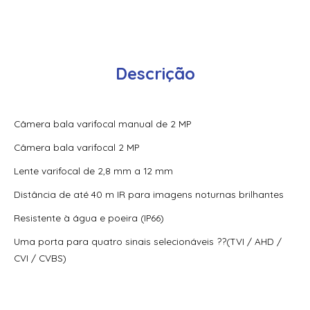
Câmera de rede mini bullet fixa AcuSense 4K Hikvision Ds-
2Cd2086G2-I(U)
Camera Dome de velocidade de rede DarkFighter IR de 8
Descrição
polegadas, 2 MP, 36XHikvision Ds-2Df8236Ix-Ael(0-Std)(B)
Camera Fisheye Acusense 5 Mp Hikvision Ds-2Cd3956G2-
Is(U) 311324450
Câmera bala varifocal manual de 2 MP
Camera Ip 2Mp Bullet 4Mm 2 Analiticos Hikvision Ds-
Câmera bala varifocal 2 MP
2Cd2021G1-I(4Mm)
Lente varifocal de 2,8 mm a 12 mm
Camera Ip 2Mp Bullet Hikvision Ds-2Cd1021G0-I(2.8Mm)
(Similar A Ds-2Cd1023G0E-I)
Distância de até 40 m IR para imagens noturnas brilhantes
Resistente à água e poeira (IP66)
Camera Ip 2Mp Bullet Hikvision Ds-2Cd1021G0-I(4Mm) –
311324842
Uma porta para quatro sinais selecionáveis ??(TVI / AHD /
CVI / CVBS)
Camera Ip 2Mp Dome 2.8Mm Hikvision Ds-2Cd2121G0-
Is(2.8Mm)(C)
Camera Ip 2Mp Dome Hikvision Ds-2Cd1321G0-I(2.8Mm)