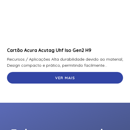
Camera Ip Dome 4Mp Hikvision Ds-2Cd1143G1E-I(2.8Mm)
Camera Ip Lpr 4Mp Hikvision Ds-Tcg405-E(3.1 – 6Mm)
315101649
Camera Panovu Hikvision Ds-2Dp0836Z-Df1080
Camera Speed Dome Tandemvu 4Mp Hikvision Ds-
2Se4C425Mwg-E(14F0)
Cartão Acura Acutag Uhf Iso Gen2 H9
Recursos / Aplicações Alta durabilidade devido ao material;
Design compacto e prático, permitindo facilmente...
VER MAIS