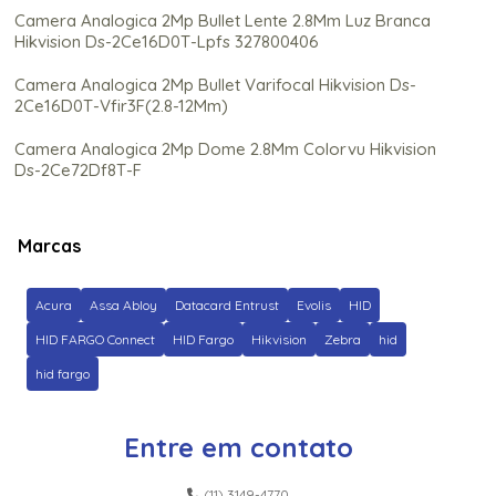
Camera Analogica 2Mp Bullet Lente 2.8Mm Luz Branca
Hikvision Ds-2Ce16D0T-Lpfs 327800406
Camera Analogica 2Mp Bullet Varifocal Hikvision Ds-
2Ce16D0T-Vfir3F(2.8-12Mm)
Camera Analogica 2Mp Dome 2.8Mm Colorvu Hikvision
Ds-2Ce72Df8T-F
Camera Analogica 2Mp Dome Colorvu Hikvision Ds-
2Ce70Df0T-Pf (2.8Mm) 300614736
Marcas
Camera Analogica 2Mp Hikvision Ds-2Ce76D0T-
Itpf(2.8Mm)
Acura
Assa Abloy
Datacard Entrust
Evolis
HID
Camera Analogica 3K Colorvu Hikvision Ds-2Ce10Kf0T-
HID FARGO Connect
HID Fargo
Hikvision
Zebra
hid
Pfs(2.8Mm))
hid fargo
Camera Analogica 3K Dome 2.8Mm Colorvu Hikvision Ds-
2Ce70Kf0T-Pfs
Entre em contato
Camera Analogica 5Mp Hikvision Ds-2Ce16H0T-Itpf
(2.8Mm)
(11) 3149-4770