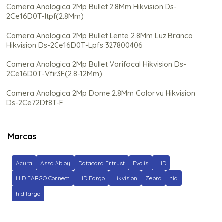
Camera Analogica 2Mp Bullet 2.8Mm Hikvision Ds-
2Ce16D0T-Itpf(2.8Mm)
Camera Analogica 2Mp Bullet Lente 2.8Mm Luz Branca
Hikvision Ds-2Ce16D0T-Lpfs 327800406
Camera Analogica 2Mp Bullet Varifocal Hikvision Ds-
2Ce16D0T-Vfir3F(2.8-12Mm)
Camera Analogica 2Mp Dome 2.8Mm Colorvu Hikvision
Ds-2Ce72Df8T-F
Camera Analogica 2Mp Dome Colorvu Hikvision Ds-
2Ce70Df0T-Pf (2.8Mm) 300614736
Marcas
Camera Analogica 2Mp Hikvision Ds-2Ce76D0T-
Itpf(2.8Mm)
Acura
Assa Abloy
Datacard Entrust
Evolis
HID
Camera Analogica 3K Colorvu Hikvision Ds-2Ce10Kf0T-
HID FARGO Connect
HID Fargo
Hikvision
Zebra
hid
Pfs(2.8Mm))
hid fargo
Camera Analogica 3K Dome 2.8Mm Colorvu Hikvision Ds-
2Ce70Kf0T-Pfs