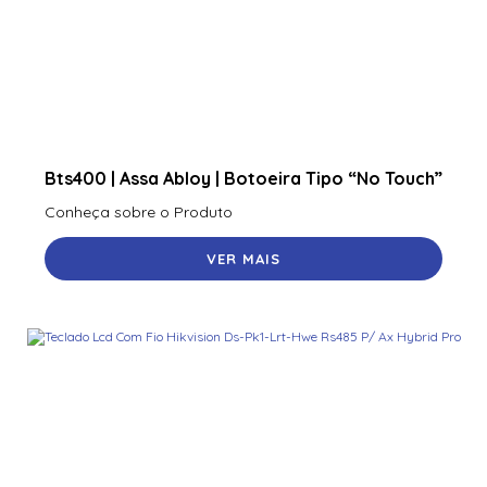
Camera Ip 4Mp Dome 2.8Mm Acusense Hikvision Ds-
2Cd2143G2-Is(2.8Mm) Vandal 311315784
Camera Ip 4Mp Dome Colorvu 2.8Mm Hikvision Ds-
2Cd1347G0-L
Camera Ip 4Mp Dome Varifocal Motorizada Acusense
Hikvision Ds-2Cd2743G2-Izs(2.8-12Mm)
Bts400 | Assa Abloy | Botoeira Tipo “No Touch”
Camera Ip 4Mp Hikvision Ds-2Cd1643G1-Izs(2,8-12Mm)
Conheça sobre o Produto
Camera Ip 4Mp Speed Dome Hikviison Ds-2De5425Iw-
Ae(T5) C/ Suporte
VER MAIS
Camera Ip Bullet 2Mp Hikvision Ds-2Cd2621G0-Izs(2.8-
12Mm) 311320765
Camera Ip Bullet 2Mp Microfone Hikvision Ds-2Cd1023G2-
Liu(2.8Mm)
Camera Ip Bullet 4Mp Acusense Hikvision Ds-2Cd2043G2-
I(2.8Mm)
Camera Ip Bullet 6Mp Acusense Hikvision Ds-