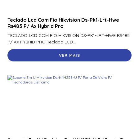
2Cd3666G2T-Izs(2.7-13.5Mm)
Camera Ip Dome 4Mp Hikvision Ds-2Cd1143G1E-I(2.8Mm)
Teclado Lcd Com Fio Hikvision Ds-Pk1-Lrt-Hwe
Rs485 P/ Ax Hybrid Pro
Camera Ip Lpr 4Mp Hikvision Ds-Tcg405-E(3.1 – 6Mm)
315101649
TECLADO LCD COM FIO HIKVISION DS-PK1-LRT-HWE RS485
P/ AX HYBRID PRO Teclado LCD...
Camera Panovu Hikvision Ds-2Dp0836Z-Df1080
VER MAIS
Camera Speed Dome Tandemvu 4Mp Hikvision Ds-
2Se4C425Mwg-E(14F0)