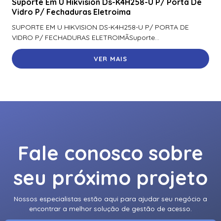
Suporte Em U Hikvision Ds-K4H258-U P/ Porta De
Vidro P/ Fechaduras Eletroima
SUPORTE EM U HIKVISION DS-K4H258-U P/ PORTA DE
VIDRO P/ FECHADURAS ELETROIMÃSuporte...
VER MAIS
Fale conosco sobre
seu próximo projeto
Nossos especialistas estão aqui para ajudar seu negócio a
encontrar a melhor solução de gestão de acesso.