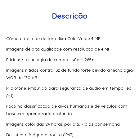
2Cd2086G2-I(U)
Descrição
Camera Dome de velocidade de rede DarkFighter IR de 8
polegadas, 2 MP, 36XHikvision Ds-2Df8236Ix-Ael(0-Std)(B)
Camera Fisheye Acusense 5 Mp Hikvision Ds-2Cd3956G2-
Câmera de rede de torre fixa ColorVu de 4 MP
Is(U) 311324450
Imagens de alta qualidade com resolução de 4 MP
Camera Ip 2Mp Bullet 4Mm 2 Analiticos Hikvision Ds-
2Cd2021G1-I(4Mm)
Eficiente tecnologia de compressão H.265+
Imagens nítidas contra luz de fundo forte devido à tecnologia
Camera Ip 2Mp Bullet Hikvision Ds-2Cd1021G0-I(2.8Mm)
(Similar A Ds-2Cd1023G0E-I)
WDR de 130 dB
Microfone embutido para segurança de áudio em tempo real
Camera Ip 2Mp Bullet Hikvision Ds-2Cd1021G0-I(4Mm) –
311324842
(-U)
Foco na classificação de alvos humanos e de veículos com
Camera Ip 2Mp Dome 2.8Mm Hikvision Ds-2Cd2121G0-
Is(2.8Mm)(C)
base em aprendizado profundo
Imagens coloridas 24 horas por dia, 7 dias por semana
Camera Ip 2Mp Dome Hikvision Ds-2Cd1321G0-I(2.8Mm)
Resistente à água e poeira (IP67)
Camera Ip 2Mp Dome Lente 2.8Mm Ir 30 Metros Ip67