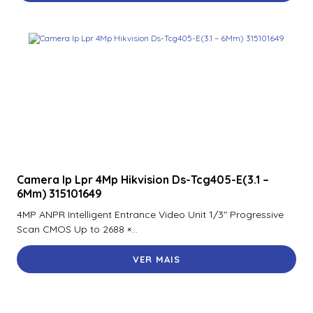
Camera Ip Lpr 4Mp Hikvision Ds-Tcg405-E(3.1 – 6Mm)
315101649
Camera Panovu Hikvision Ds-2Dp0836Z-Df1080
Camera Speed Dome Tandemvu 4Mp Hikvision Ds-
2Se4C425Mwg-E(14F0)
Camera Ip Lpr 4Mp Hikvision Ds-Tcg405-E(3.1 –
6Mm) 315101649
4MP ANPR Intelligent Entrance Video Unit 1/3″ Progressive
Scan CMOS Up to 2688 ×...
VER MAIS