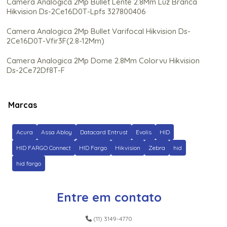
Camera Analogica 2Mp Bullet Lente 2.8Mm Luz Branca
Hikvision Ds-2Ce16D0T-Lpfs 327800406
Camera Analogica 2Mp Bullet Varifocal Hikvision Ds-
2Ce16D0T-Vfir3F(2.8-12Mm)
Camera Analogica 2Mp Dome 2.8Mm Colorvu Hikvision
Ds-2Ce72Df8T-F
Camera Analogica 2Mp Dome Colorvu Hikvision Ds-
2Ce70Df0T-Pf (2.8Mm) 300614736
Marcas
Camera Analogica 2Mp Hikvision Ds-2Ce76D0T-
Itpf(2.8Mm)
Acura
Assa Abloy
Datacard Entrust
Evolis
HID
Camera Analogica 3K Colorvu Hikvision Ds-2Ce10Kf0T-
HID FARGO Connect
HID Fargo
Hikvision
Zebra
hid
Pfs(2.8Mm))
hid fargo
Camera Analogica 3K Dome 2.8Mm Colorvu Hikvision Ds-
2Ce70Kf0T-Pfs
Entre em contato
Camera Analogica 5Mp Hikvision Ds-2Ce16H0T-Itpf
(2.8Mm)
(11) 3149-4770