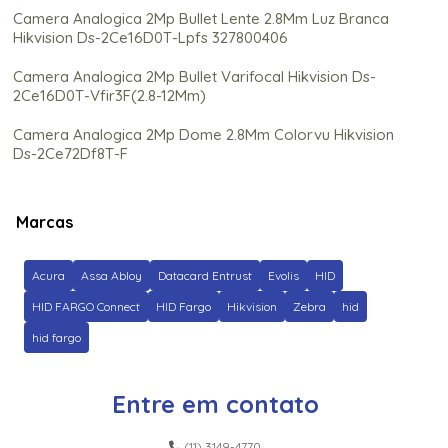
Camera Analogica 2Mp Bullet Lente 2.8Mm Luz Branca
Hikvision Ds-2Ce16D0T-Lpfs 327800406
Camera Analogica 2Mp Bullet Varifocal Hikvision Ds-
2Ce16D0T-Vfir3F(2.8-12Mm)
Camera Analogica 2Mp Dome 2.8Mm Colorvu Hikvision
Ds-2Ce72Df8T-F
Camera Analogica 2Mp Dome Colorvu Hikvision Ds-
2Ce70Df0T-Pf (2.8Mm) 300614736
Marcas
Camera Analogica 2Mp Hikvision Ds-2Ce76D0T-
Itpf(2.8Mm)
Acura
Assa Abloy
Datacard Entrust
Evolis
HID
Camera Analogica 3K Colorvu Hikvision Ds-2Ce10Kf0T-
HID FARGO Connect
HID Fargo
Hikvision
Zebra
hid
Pfs(2.8Mm))
hid fargo
Camera Analogica 3K Dome 2.8Mm Colorvu Hikvision Ds-
2Ce70Kf0T-Pfs
Entre em contato
Camera Analogica 5Mp Hikvision Ds-2Ce16H0T-Itpf
(2.8Mm)
(11) 3149-4770