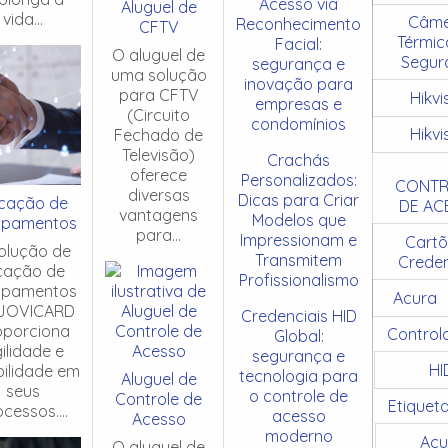
Acesso via
Aluguel de
vida...
Câme
Reconhecimento
CFTV
Térmic
Facial:
O aluguel de
Segur
segurança e
uma solução
inovação para
para CFTV
Hikvi
empresas e
(Circuito
condomínios
Hikvi
Fechado de
Televisão)
Crachás
oferece
Personalizados:
CONTR
diversas
Dicas para Criar
cação de
DE AC
vantagens
Modelos que
ipamentos
para...
Impressionam e
Cartõ
olução de
Transmitem
Creden
cação de
Profissionalismo
ipamentos
Acura
JOVICARD
Credenciais HID
oporciona
Control
Global:
ilidade e
segurança e
HI
ibilidade em
tecnologia para
Aluguel de
seus
o controle de
Controle de
Etiquet
cessos....
acesso
Acesso
moderno
Acu
O aluguel de