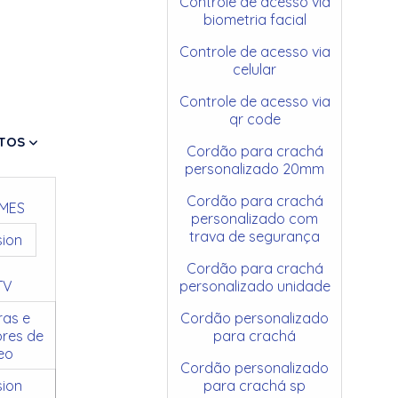
Controle de acesso via
biometria facial
Controle de acesso via
celular
Controle de acesso via
qr code
TOS
Cordão para crachá
personalizado 20mm
Cordão para crachá
MES
personalizado com
trava de segurança
sion
Cordão para crachá
TV
personalizado unidade
as e
Cordão personalizado
res de
para crachá
eo
Cordão personalizado
sion
para crachá sp