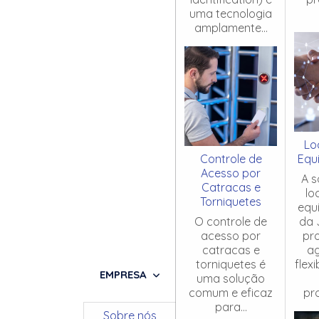
uma tecnologia
amplamente...
Lo
Controle de
Equ
Acesso por
A s
Catracas e
lo
Torniquetes
equ
O controle de
da 
acesso por
pr
catracas e
ag
torniquetes é
flex
EMPRESA
uma solução
comum e eficaz
pro
para...
Sobre nós