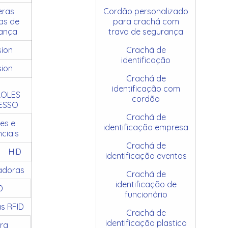
ras
Cordão personalizado
as de
para crachá com
ança
trava de segurança
sion
Crachá de
identificação
sion
Crachá de
identificação com
OLES
cordão
ESSO
Crachá de
es e
identificação empresa
ciais
Crachá de
HID
identificação eventos
adoras
Crachá de
identificação de
D
funcionário
as RFID
Crachá de
identificação plastico
ra