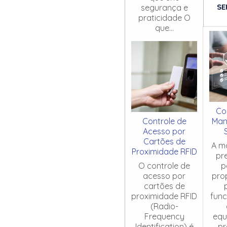
SE
segurança e
praticidade O
que...
Co
Controle de
Man
Acesso por
Cartões de
A m
Proximidade RFID
pr
O controle de
p
acesso por
pro
cartões de
proximidade RFID
fun
(Radio-
Frequency
equ
Identification) é
pr