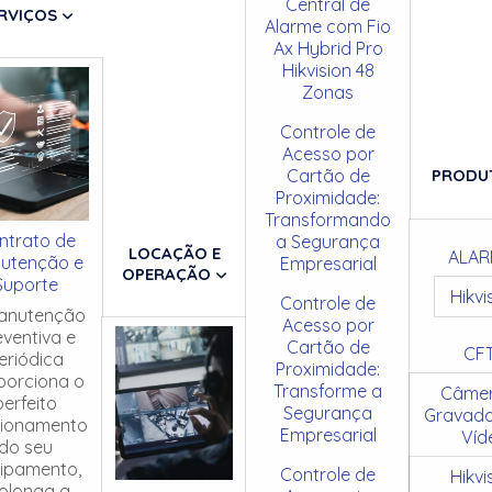
Central de
RVIÇOS
Alarme com Fio
Ax Hybrid Pro
Hikvision 48
Zonas
Controle de
Acesso por
Cartão de
PRODU
Proximidade:
Transformando
ntrato de
a Segurança
LOCAÇÃO E
ALAR
utenção e
Empresarial
OPERAÇÃO
Suporte
Hikvi
Controle de
anutenção
Acesso por
eventiva e
Cartão de
CF
eriódica
Proximidade:
porciona o
Transforme a
Câmer
perfeito
Segurança
Gravado
cionamento
Empresarial
Víd
do seu
ipamento,
Controle de
Hikvi
olonga a