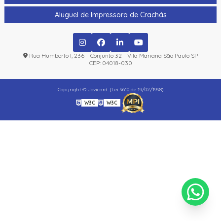
Aluguel de Impressora de Crachás
Rua Humberto I, 236 – Conjunto 32 - Vila Mariana São Paulo SP
CEP: 04018-030
Copyright © Jovicard. (Lei 9610 de 19/02/1998)
W3C
W3C