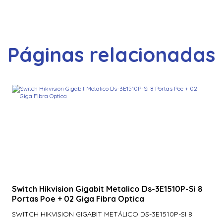
Switch Tp-Link Tl-Sg1048 Gigabit Com 48 Portas –
Tpn0083
Switch Tp-Link Tl-Sg2428P (Un) Poe+ E 4 Slots Sfp
Jetstream
Páginas relacionadas
Switch Tp-Link Tl-Sg3428 (T1600G-28Ts T2600G-28Ts)
Gerenciavel Gigabit L2+ De 24 Portas Com 4 Slots Sfp
Jetstream – Tpn0
Switch Tp-Link Tl-Sl1226P 24 Portas Gigabit 10/100 Mbps
Nao Gerenciavel – Tpn0233
Switch Hikvision Gigabit Metalico Ds-3E1510P-Si 8
Portas Poe + 02 Giga Fibra Optica
SWITCH HIKVISION GIGABIT METÁLICO DS-3E1510P-SI 8