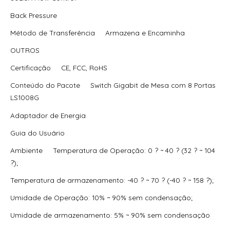
Poe 10/100 + 01 Uplink Giga + 01 Sfp Giga
Back Pressure
Switch Hikvision Metalico Ds-3E0326P-E/M(B) 24 Portas
Método de Transferência Armazena e Encaminha
Poe 10/100 + 01 Uplink Giga + 01 Sfp Giga
OUTROS
Switch Mercusys Ms108(Eu) 8 Portas 10/100Mbps –
Certificação CE, FCC, RoHS
Mcs0005
Conteúdo do Pacote Switch Gigabit de Mesa com 8 Portas
Switch Mercusys Ms108(Eu) 8 Portas 10/100Mbps –
LS1008G
Mcs0018
Adaptador de Energia
Switch Tp-Link 8 Portas Tl-Sg108E 10/100/1000 Mbps –
Tpn0173
Guia do Usuário
Switch Tp-Link Tl-Sg1016 16 Portas Gigabit 10/100/1000
Ambiente Temperatura de Operação: 0 ? ~ 40 ? (32 ? ~ 104
Mbps Montavel Em Rack – Tpn0022
?);
Switch Tp-Link Tl-Sg1016D 16 Portas Gigabit 10/100/1000
Temperatura de armazenamento: -40 ? ~ 70 ? (-40 ? ~ 158 ?);
Mbps – Mtp0018
Umidade de Operação: 10% ~ 90% sem condensação;
Switch Tp-Link Tl-Sg1016D 16 Portas Gigabit 10/100/1000
Umidade de armazenamento: 5% ~ 90% sem condensação
Mbps – Tpn0047