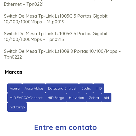
Ethernet – Tpn0221
Switch De Mesa Tp-Link Ls1005G 5 Portas Gigabit
10/100/1000Mbps – Mtp0019
Switch De Mesa Tp-Link Ls1005G 5 Portas Gigabit
10/100/1000Mbps – Tpn0215
Switch De Mesa Tp-Link Ls1008 8 Portas 10/100/Mbps –
Tpn0222
Switch De Mesa Tp-Link Ls1008G 8 Portas Gigabit
Marcas
10/100/1000Mbps – Mtp0021
Switch De Mesa Tp-Link Ls1008G 8 Portas Gigabit
Acura
Assa Abloy
Datacard Entrust
Evolis
HID
10/100/1000Mbps – Tpn0216
HID FARGO Connect
HID Fargo
Hikvision
Zebra
hid
Switch De Mesa Tp-Link Tl-Sf1005Lp 5 Portas Gigabit
hid fargo
10/100Mbps 3 Portas Poe Fast Ethernet – Tpn0249
Switch De Mesa Tp-Link Tl-Sg1024 24 Portas Gigabit
Entre em contato
10/100/1000Mbps Easy Smart – Tpn0339