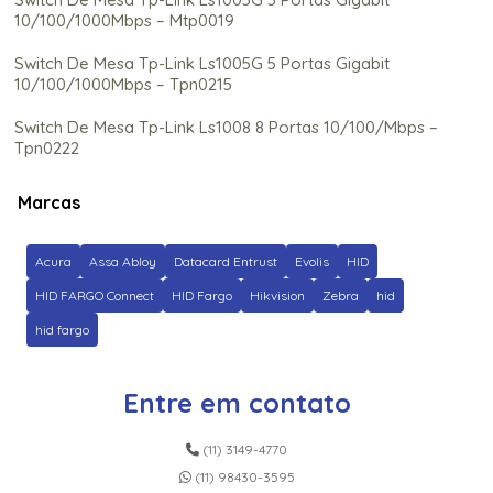
10/100/1000Mbps – Mtp0019
Switch De Mesa Tp-Link Ls1005G 5 Portas Gigabit
10/100/1000Mbps – Tpn0215
Switch De Mesa Tp-Link Ls1008 8 Portas 10/100/Mbps –
Tpn0222
Switch De Mesa Tp-Link Ls1008G 8 Portas Gigabit
Marcas
10/100/1000Mbps – Mtp0021
Switch De Mesa Tp-Link Ls1008G 8 Portas Gigabit
Acura
Assa Abloy
Datacard Entrust
Evolis
HID
10/100/1000Mbps – Tpn0216
HID FARGO Connect
HID Fargo
Hikvision
Zebra
hid
Switch De Mesa Tp-Link Tl-Sf1005Lp 5 Portas Gigabit
hid fargo
10/100Mbps 3 Portas Poe Fast Ethernet – Tpn0249
Switch De Mesa Tp-Link Tl-Sg1024 24 Portas Gigabit
Entre em contato
10/100/1000Mbps Easy Smart – Tpn0339
Switch De Mesa Tp-Link Tl-Sg1024D 24 Portas Gigabit
(11) 3149-4770
10/100/1000Mbps – Tpn0051
(11) 98430-3595