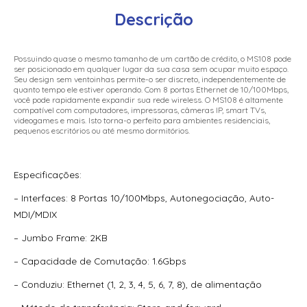
Descrição
Switch Hikvision Gerenciavel (Via App Hik-Connect)
Metalico Ds-3E1318P-Ei/M 16 Portas Poe 10/100Mbps + 01
Rj45 + 01 Sfp
Possuindo quase o mesmo tamanho de um cartão de crédito, o MS108 pode
ser posicionado em qualquer lugar da sua casa sem ocupar muito espaço.
Switch Hikvision Gerenciavel Metalico Ds-3E1310P-Si 8
Seu design sem ventoinhas permite-o ser discreto, independentemente de
Portas Poe 10/100Mbps + 01 Uplink Giga + 01 Sfp Giga
quanto tempo ele estiver operando. Com 8 portas Ethernet de 10/100Mbps,
você pode rapidamente expandir sua rede wireless. O MS108 é altamente
compatível com computadores, impressoras, câmeras IP, smart TVs,
Switch Hikvision Gerenciavel Metalico Gigabit Ds-3E1518P-
videogames e mais. Isto torna-o perfeito para ambientes residenciais,
Si 16 Portas Poe 10/100/1000Mbps 02 Portas Sfp Giga
pequenos escritórios ou até mesmo dormitórios.
Switch Hikvision Gerenciavel Metalico Gigabit Ds-3E1518P-
Si 16 Portas Poe 10/100/1000Mbps 02 Portas Sfp Giga-
Especificações:
Hk1061
– Interfaces: 8 Portas 10/100Mbps, Autonegociação, Auto-
Switch Hikvision Gerenciavel Metalico Gigabit Ds-3E1526P-
MDI/MDIX
Si 24 Portas Poe 10/100/1000 Mbps + 02 Portas Sfp Giga
– Jumbo Frame: 2KB
Switch Hikvision Gigabit Metalico Ds-3E0505-E 5 Portas
10/100/1000Mbps
– Capacidade de Comutação: 1.6Gbps
– Conduziu: Ethernet (1, 2, 3, 4, 5, 6, 7, 8), de alimentação
Switch Hikvision Gigabit Metalico Ds-3E0508-E(B) 8 Portas
10/100/1000Mbps