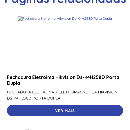
Switch Tp-Link Tl-Sg2428P (Un) Poe+ E 4 Slots Sfp
Jetstream
Switch Tp-Link Tl-Sg3428 (T1600G-28Ts T2600G-28Ts)
Gerenciavel Gigabit L2+ De 24 Portas Com 4 Slots Sfp
Jetstream – Tpn0
Switch Tp-Link Tl-Sl1226P 24 Portas Gigabit 10/100 Mbps
Nao Gerenciavel – Tpn0233
Fechadura Eletroima Hikvision Ds-K4H258D Porta
Dupla
FECHADURA ELETROIMA / ELETROMAGNETICA HIKVISION
DS-K4H258D PORTA DUPLA
VER MAIS