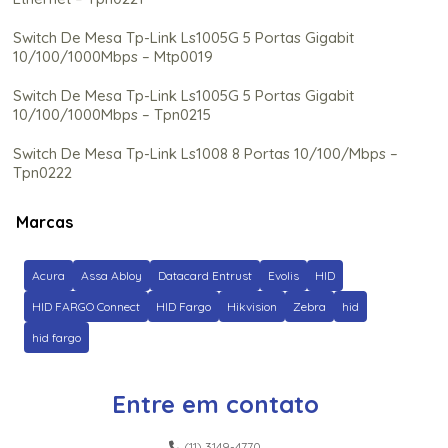
Switch De Mesa Tp-Link Ls1005G 5 Portas Gigabit
10/100/1000Mbps – Mtp0019
Switch De Mesa Tp-Link Ls1005G 5 Portas Gigabit
10/100/1000Mbps – Tpn0215
Switch De Mesa Tp-Link Ls1008 8 Portas 10/100/Mbps –
Tpn0222
Switch De Mesa Tp-Link Ls1008G 8 Portas Gigabit
Marcas
10/100/1000Mbps – Mtp0021
Switch De Mesa Tp-Link Ls1008G 8 Portas Gigabit
Acura
Assa Abloy
Datacard Entrust
Evolis
HID
10/100/1000Mbps – Tpn0216
HID FARGO Connect
HID Fargo
Hikvision
Zebra
hid
Switch De Mesa Tp-Link Tl-Sf1005Lp 5 Portas Gigabit
hid fargo
10/100Mbps 3 Portas Poe Fast Ethernet – Tpn0249
Switch De Mesa Tp-Link Tl-Sg1024 24 Portas Gigabit
Entre em contato
10/100/1000Mbps Easy Smart – Tpn0339
Switch De Mesa Tp-Link Tl-Sg1024D 24 Portas Gigabit
(11) 3149-4770