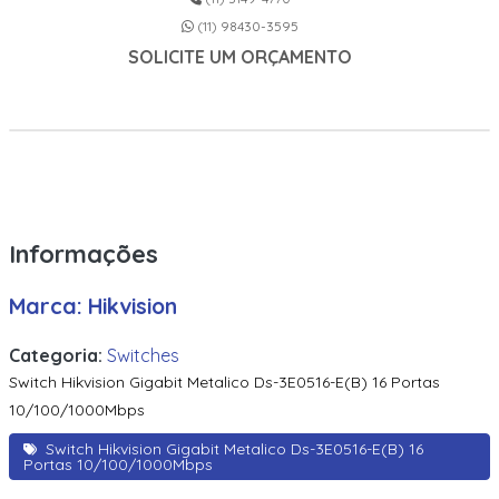
10/100/1000Mbps – Tpn0051
(11) 98430-3595
SOLICITE UM ORÇAMENTO
Switch Gerenciavel Tp-Link Tl-Sg3428X 24 Portas Gigabit
10/100/1000Mpbs 4 Slots Sfp+ 10Ge Jetstream – Tpn0266
Switch Gerenciavel Tp-Link Tl-Sg3452 48 Portas Gigabit
10/100/1000Mbps 4 Slots Sfp Jetstream – Tpn0270
Switch Gerenciavel Tp-Link Tl-Sg3452P 48 Portas Gigabit
10/100/1000Mbps 4 Slots Sfp Jetstre
Informações
Switch Hikvision Ds-3E0106Hp-E Metalico 6 Portas
(1×10/100 Mbps Hi-Poe Port, 3×10/100 Mbps Poe Ports, E
2×10/100 Mbps)
Marca: Hikvision
Switch Hikvision Ds-3E0508D-E 8 Portas Gigabit
Categoria:
Switches
10/100/1000Mbps
Switch Hikvision Gigabit Metalico Ds-3E0516-E(B) 16 Portas
Switch Hikvision Gerenciavel (Via App Hik-Connect)
10/100/1000Mbps
Metalico Ds-3E1105P-Ei/M 04 Portas Poe 10/100Mbps + 01
Rj45 10/100Mb
Switch Hikvision Gigabit Metalico Ds-3E0516-E(B) 16
Portas 10/100/1000Mbps
Switch Hikvision Gerenciavel (Via App Hik-Connect)