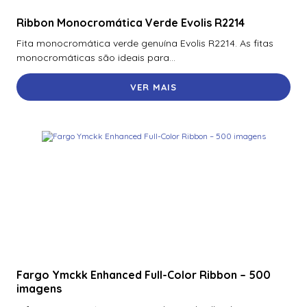
Poe 10/100 + 01 Uplink Giga + 01 Sfp Giga
Ribbon Monocromática Verde Evolis R2214
Switch Hikvision Metalico Ds-3E0326P-E/M(B) 24 Portas
Poe 10/100 + 01 Uplink Giga + 01 Sfp Giga
Fita monocromática verde genuína Evolis R2214. As fitas
monocromáticas são ideais para...
Switch Mercusys Ms108(Eu) 8 Portas 10/100Mbps –
Mcs0005
VER MAIS
Switch Mercusys Ms108(Eu) 8 Portas 10/100Mbps –
Mcs0018
Switch Tp-Link 8 Portas Tl-Sg108E 10/100/1000 Mbps –
Tpn0173
Switch Tp-Link Tl-Sg1016 16 Portas Gigabit 10/100/1000
Mbps Montavel Em Rack – Tpn0022
Switch Tp-Link Tl-Sg1016D 16 Portas Gigabit 10/100/1000
Mbps – Mtp0018
Switch Tp-Link Tl-Sg1016D 16 Portas Gigabit 10/100/1000
Fargo Ymckk Enhanced Full-Color Ribbon – 500
Mbps – Tpn0047
imagens
Switch Tp-Link Tl-Sg1048 Gigabit Com 48 Portas –