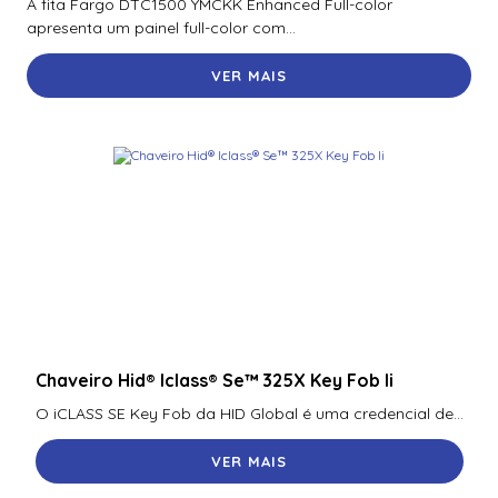
A fita Fargo DTC1500 YMCKK Enhanced Full-color
Tpn0083
apresenta um painel full-color com...
Switch Tp-Link Tl-Sg2428P (Un) Poe+ E 4 Slots Sfp
VER MAIS
Jetstream
Switch Tp-Link Tl-Sg3428 (T1600G-28Ts T2600G-28Ts)
Gerenciavel Gigabit L2+ De 24 Portas Com 4 Slots Sfp
Jetstream – Tpn0
Switch Tp-Link Tl-Sl1226P 24 Portas Gigabit 10/100 Mbps
Nao Gerenciavel – Tpn0233
Chaveiro Hid® Iclass® Se™ 325X Key Fob Ii
O iCLASS SE Key Fob da HID Global é uma credencial de...
VER MAIS