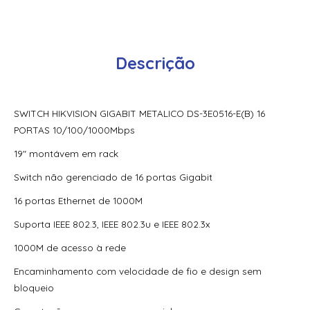
Metalico Ds-3E1309P-Ei/M 08 Portas Poe 10/100Mbps + 01
Giga Rj45
Switch Hikvision Gerenciavel (Via App Hik-Connect)
Descrição
Metalico Ds-3E1318P-Ei/M 16 Portas Poe 10/100Mbps + 01
Rj45 + 01 Sfp
Switch Hikvision Gerenciavel Metalico Ds-3E1310P-Si 8
SWITCH HIKVISION GIGABIT METALICO DS-3E0516-E(B) 16
Portas Poe 10/100Mbps + 01 Uplink Giga + 01 Sfp Giga
PORTAS 10/100/1000Mbps
Switch Hikvision Gerenciavel Metalico Gigabit Ds-3E1518P-
19″ montávem em rack
Si 16 Portas Poe 10/100/1000Mbps 02 Portas Sfp Giga
Switch não gerenciado de 16 portas Gigabit
Switch Hikvision Gerenciavel Metalico Gigabit Ds-3E1518P-
Si 16 Portas Poe 10/100/1000Mbps 02 Portas Sfp Giga-
16 portas Ethernet de 1000M
Hk1061
Suporta IEEE 802.3, IEEE 802.3u e IEEE 802.3x
Switch Hikvision Gerenciavel Metalico Gigabit Ds-3E1526P-
Si 24 Portas Poe 10/100/1000 Mbps + 02 Portas Sfp Giga
1000M de acesso à rede
Encaminhamento com velocidade de fio e design sem
Switch Hikvision Gigabit Metalico Ds-3E0505-E 5 Portas
10/100/1000Mbps
bloqueio