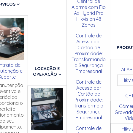
Central de
RVIÇOS
Alarme com Fio
Ax Hybrid Pro
Hikvision 48
Zonas
Controle de
Acesso por
Cartão de
PRODU
Proximidade:
Transformando
ntrato de
a Segurança
LOCAÇÃO E
ALAR
utenção e
Empresarial
OPERAÇÃO
Suporte
Hikvi
Controle de
anutenção
Acesso por
eventiva e
Cartão de
CF
eriódica
Proximidade:
porciona o
Transforme a
Câmer
perfeito
Segurança
Gravado
cionamento
Empresarial
Víd
do seu
ipamento,
Controle de
Hikvi
olonga a