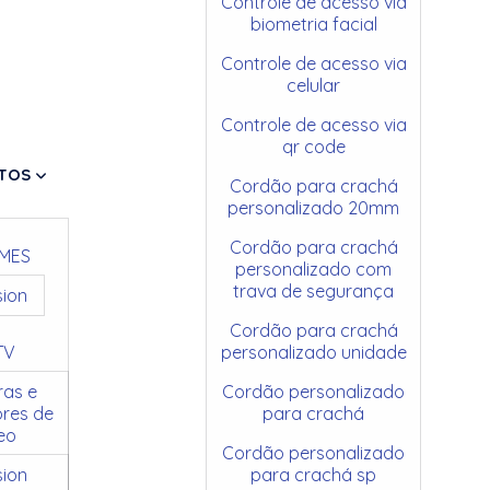
Controle de acesso via
biometria facial
Controle de acesso via
celular
Controle de acesso via
qr code
TOS
Cordão para crachá
personalizado 20mm
Cordão para crachá
MES
personalizado com
trava de segurança
sion
Cordão para crachá
TV
personalizado unidade
as e
Cordão personalizado
res de
para crachá
eo
Cordão personalizado
sion
para crachá sp