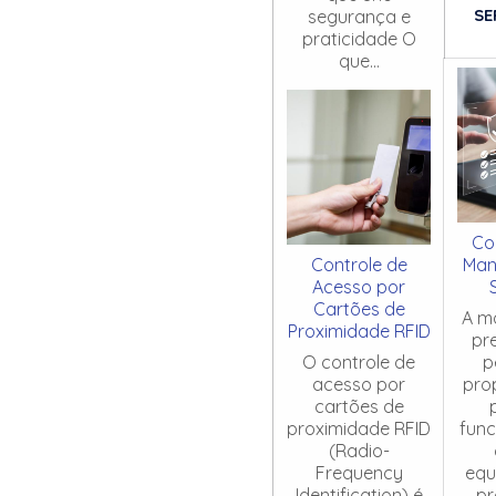
SE
segurança e
praticidade O
que...
Co
Controle de
Man
Acesso por
Cartões de
A m
Proximidade RFID
pr
O controle de
p
acesso por
pro
cartões de
proximidade RFID
fun
(Radio-
Frequency
equ
Identification) é
pr