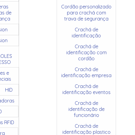
ras
Cordão personalizado
as de
para crachá com
ança
trava de segurança
sion
Crachá de
identificação
sion
Crachá de
identificação com
OLES
cordão
ESSO
Crachá de
es e
identificação empresa
ciais
Crachá de
HID
identificação eventos
adoras
Crachá de
identificação de
D
funcionário
as RFID
Crachá de
identificação plastico
ra