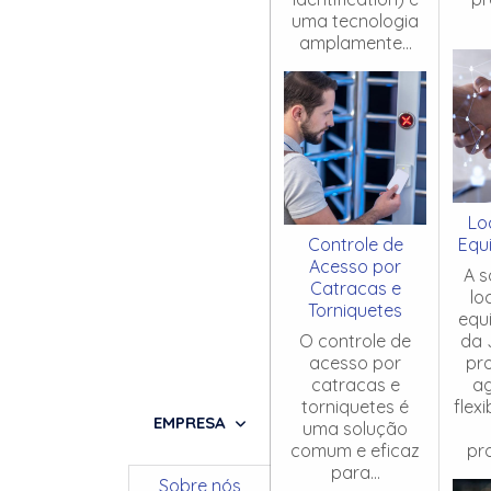
uma tecnologia
amplamente...
Lo
Controle de
Equ
Acesso por
A s
Catracas e
lo
Torniquetes
equ
O controle de
da 
acesso por
pr
catracas e
ag
torniquetes é
flex
EMPRESA
uma solução
comum e eficaz
pro
para...
Sobre nós