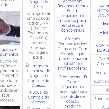
Acesso via
Aluguel de
vida...
Câme
Reconhecimento
CFTV
Térmic
Facial:
O aluguel de
Segur
segurança e
uma solução
inovação para
para CFTV
Hikvi
empresas e
(Circuito
condomínios
Hikvi
Fechado de
Televisão)
Crachás
oferece
Personalizados:
CONTR
diversas
Dicas para Criar
cação de
DE AC
vantagens
Modelos que
ipamentos
para...
Impressionam e
Cartõ
olução de
Transmitem
Creden
cação de
Profissionalismo
ipamentos
Acura
JOVICARD
Credenciais HID
oporciona
Control
Global:
ilidade e
segurança e
HI
ibilidade em
tecnologia para
Aluguel de
seus
o controle de
Controle de
Etiquet
cessos....
acesso
Acesso
moderno
Acu
O aluguel de