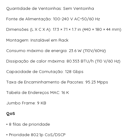
Switch Hikvision Gerenciavel Metalico Gigabit Ds-3E1526P-
Si 24 Portas Poe 10/100/1000 Mbps + 02 Portas Sfp Giga
Quantidade de Ventoinhas: Sem Ventoinha
Switch Hikvision Gigabit Metalico Ds-3E0505-E 5 Portas
Fonte de Alimentação: 100-240 V AC~50/60 Hz
10/100/1000Mbps
Dimensões (L X C X A): 17.3 × 7.1 × 1.7 in (440 × 180 × 44 mm)
Switch Hikvision Gigabit Metalico Ds-3E0508-E(B) 8 Portas
Montagem: Instalável em Rack
10/100/1000Mbps
Consumo máximo de energia: 23.6 W (110V/60Hz)
Switch Hikvision Gigabit Metalico Ds-3E0516-E(B) 16
Portas 10/100/1000Mbps
Dissipação de calor máxima: 80.353 BTU/h (110 V/60 Hz)
Capacidade de Comutação: 128 Gbps
Switch Hikvision Gigabit Metalico Ds-3E0524-E(B) 24
Portas 10/100/1000Mbps
Taxa de Encaminhamento de Pacotes: 95.23 Mpps
Switch Hikvision Gigabit Metalico Ds-3E0526P-E/M 24
Tabela de Endereços MAC: 16 K
Portas Poe 10/100/1000Mbps + 02 Sfp Giga (Ds-3E0326P-
E/M)
Jumbo Frame: 9 KB
Switch Hikvision Gigabit Metalico Ds-3E1510P-Si 8 Portas
QoS
Poe + 02 Giga Fibra Optica
• 8 filas de prioridade
Switch Hikvision Gigabit Metalico Ds-3T0510Hp-E/Hs 6
• Prioridade 802.1p CoS/DSCP
Portas Poe + 02 Portas Hi-Poe + 02 Sfp Fibra Optica