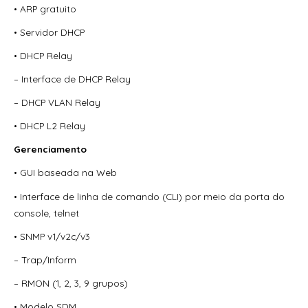
• ARP gratuito
• Servidor DHCP
• DHCP Relay
– Interface de DHCP Relay
– DHCP VLAN Relay
• DHCP L2 Relay
Gerenciamento
• GUI baseada na Web
• Interface de linha de comando (CLI) por meio da porta do
console, telnet
• SNMP v1/v2c/v3
– Trap/Inform
– RMON (1, 2, 3, 9 grupos)
• Modelo SDM