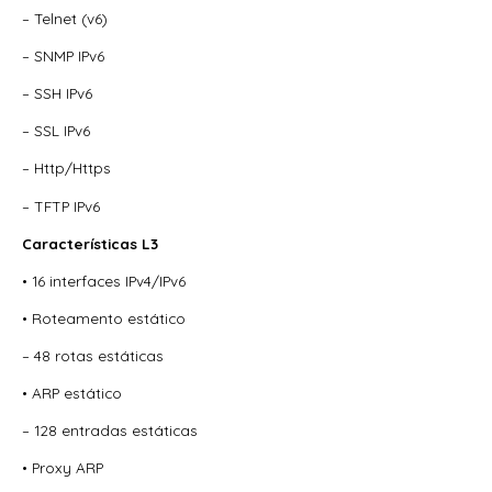
– Telnet (v6)
– SNMP IPv6
– SSH IPv6
– SSL IPv6
– Http/Https
– TFTP IPv6
Características L3
• 16 interfaces IPv4/IPv6
• Roteamento estático
– 48 rotas estáticas
• ARP estático
– 128 entradas estáticas
• Proxy ARP