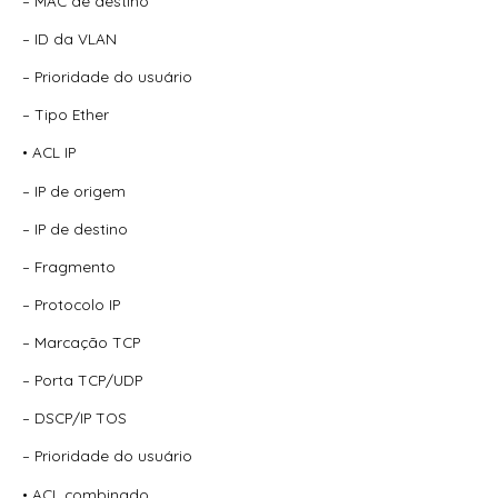
– MAC de destino
– ID da VLAN
– Prioridade do usuário
– Tipo Ether
• ACL IP
– IP de origem
– IP de destino
– Fragmento
– Protocolo IP
– Marcação TCP
– Porta TCP/UDP
– DSCP/IP TOS
– Prioridade do usuário
• ACL combinado