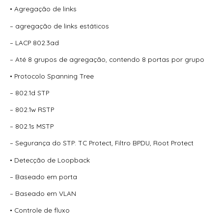
Mbps – Mtp0018
• Agregação de links
Switch Tp-Link Tl-Sg1016D 16 Portas Gigabit 10/100/1000
– agregação de links estáticos
Mbps – Tpn0047
– LACP 802.3ad
Switch Tp-Link Tl-Sg1048 Gigabit Com 48 Portas –
– Até 8 grupos de agregação, contendo 8 portas por grupo
Tpn0083
• Protocolo Spanning Tree
Switch Tp-Link Tl-Sg2428P (Un) Poe+ E 4 Slots Sfp
Jetstream
– 802.1d STP
– 802.1w RSTP
Switch Tp-Link Tl-Sg3428 (T1600G-28Ts T2600G-28Ts)
Gerenciavel Gigabit L2+ De 24 Portas Com 4 Slots Sfp
– 802.1s MSTP
Jetstream – Tpn0
– Segurança do STP: TC Protect, Filtro BPDU, Root Protect
Switch Tp-Link Tl-Sl1226P 24 Portas Gigabit 10/100 Mbps
Nao Gerenciavel – Tpn0233
• Detecção de Loopback
– Baseado em porta
– Baseado em VLAN
• Controle de fluxo