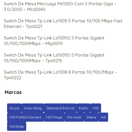
Switch De Mesa Mercusys Ms105G Com 5 Portas Giga –
3.0/2000 – Mcs0040
Switch De Mesa Tp-Link Ls1005 5 Portas 10/100 Mbps Fast
Ethernet – Tpn0221
Switch De Mesa Tp-Link Ls1005G 5 Portas Gigabit
10/100/1000Mbps – Mtp0019
Switch De Mesa Tp-Link Ls1005G 5 Portas Gigabit
10/100/1000Mbps – Tpn0215
Switch De Mesa Tp-Link Ls1008 8 Portas 10/100/Mbps –
Tpn0222
Switch De Mesa Tp-Link Ls1008G 8 Portas Gigabit
Marcas
10/100/1000Mbps – Mtp0021
Switch De Mesa Tp-Link Ls1008G 8 Portas Gigabit
Acura
Assa Abloy
Datacard Entrust
Evolis
HID
10/100/1000Mbps – Tpn0216
HID FARGO Connect
HID Fargo
Hikvision
Zebra
hid
Switch De Mesa Tp-Link Tl-Sf1005Lp 5 Portas Gigabit
hid fargo
10/100Mbps 3 Portas Poe Fast Ethernet – Tpn0249