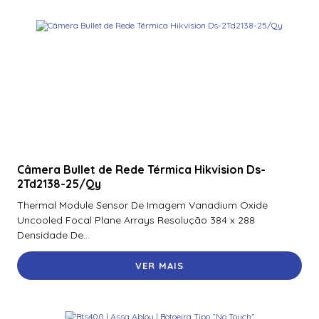
Fargo Holographic Laminate – 250 Prints
Fargo Holographic Polyguard Laminado – 250 Impressões
Fargo Holographic Polyguard Wasteless Laminate, Design
de órbita de alta segurança – 1.000 impressões
Fargo Holographic Thermal Transfer Laminate – 500
impressões
Fargo Holographic Thermal Transfer Laminate – 500
Prints
Câmera Bullet de Rede Térmica Hikvision Ds-
2Td2138-25/Qy
Fargo Laminado de Transferência Térmica – 500
Impressões
Thermal Module Sensor De Imagem Vanadium Oxide
Uncooled Focal Plane Arrays Resolução 384 x 288
Fargo Polyguard Laminado – 0,6 Mil – 250 Impressões
Densidade De...
Fargo Polyguard Laminado – 1 Mil – 250 Impressões 82601
VER MAIS
Fargo Polyguard Laminado – 250 Impressões
Fargo Polyguard Laminate -Half Patch – 250 Prints