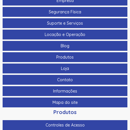
Empresa
Kit de Limpeza Completo - 2 Cartões
Segurança Física
Kit de Limpeza Completo Evolis
Suporte e Serviços
Kit de Limpeza Datacard (10 Peças)
Locação e Operação
Kit de Limpeza Datacard (10) Por Pacote
Blog
Kit de Limpeza de Cabeçote Térmico Evolis Headclean (25
Peças)
Produtos
Kit de Limpeza de Poeira Evolis
Loja
Kit de Limpeza Evolis Cleaning Roller Dustclean (40 Peças)
Contato
Kit de limpeza Evolis Printerclean (para cartão Tr A5002)
Informações
Kit de limpeza Evolis Ultraclean
Mapa do site
Kit de limpeza Fargo
Produtos
Kit de Limpeza Fargo 86177 Para DTC / HDP
Controles de Acesso