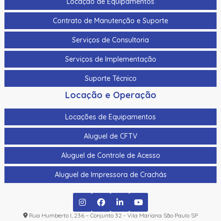
Locação de Equipamentos
Laminado Datacard Duragard Optigram - “Utopia”
Registrado - 1,0 Mil
Contrato de Manutenção e Suporte
Laminado Datacard Duragard Optigram, 0,6 Mil,
Serviços de Consultoria
“Geometric Curves”
Serviços de Implementação
Laminado Datacard Duragard Optigram, 1,0 Mil, “Genuine
Authentic” Registrado
Suporte Técnico
Locação e Operação
Laminado Datacard Duragard Optigram, 1,0 Mil, “Secure
Crest” Registrado
Locações de Equipamentos
Laminado Datacard Duragard Optiselect - “Secure
Globe” - 0,6 Mil
Aluguel de CFTV
Laminado Datacard Duragard Optiselect, 0,6 Mil,
Aluguel de Controle de Acesso
“Authorized Personnel”
Aluguel de Impressora de Crachás
Laminado Datacard Duragard Optiselect, 1,0 Mil, “Secure
Locks” Registrado
Laminado Datacard Duragard OptiSelect™ - 0,6 Mil, “First
Rua Humberto I, 236 – Conjunto 32 - Vila Mariana São Paulo SP
Responder”, Cobertura Completa do Cartão