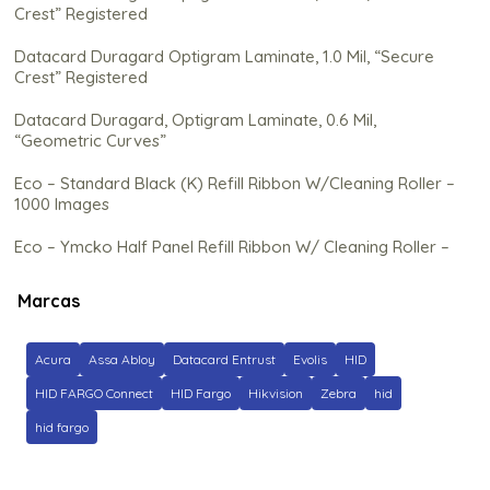
Crest” Registered
Datacard Duragard Optigram Laminate, 1.0 Mil, “Secure
Crest” Registered
Datacard Duragard, Optigram Laminate, 0.6 Mil,
“Geometric Curves”
Eco – Standard Black (K) Refill Ribbon W/Cleaning Roller –
1000 Images
Eco – Ymcko Half Panel Refill Ribbon W/ Cleaning Roller –
350 Images
Marcas
Eco – Ymcko Refill Ribbon C/ Rolo de Limpeza (Na) – 250
Imagens
Acura
Assa Abloy
Datacard Entrust
Evolis
HID
Ez – Gold Metallic Cartridge W/Cleaning Roller – 500
Images
HID FARGO Connect
HID Fargo
Hikvision
Zebra
hid
hid fargo
Fargo C50 Color Ribbon – Ymcko – 100 Prints
Fargo Clear Hdp Film – 1500 impressões