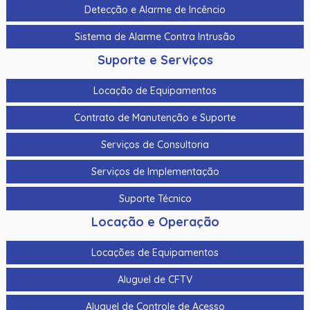
Almofadas de Limpeza 3 Cartões de Limpeza com Álcool
Detecção e Alarme de Incêncio
Kit de limpeza Fargo Dtc5500Lmx
Sistema de Alarme Contra Intrusão
Kit de limpeza Fargo Hdp6600
Suporte e Serviços
Kit de limpeza padrão Evolis
Locação de Equipamentos
Kit De Limpeza Para A Zebra Zc100, Zc300 E Zc350
Contrato de Manutenção e Suporte
105999-310
Serviços de Consultoria
Kit De Limpeza Para A Zebra Zxp Serie 3 105999-302
Serviços de Implementação
Kit Sleeve de Limpeza Datacard
Suporte Técnico
Laminado Alternativo Transparente de 0,6 Mil Evolis -
Recorte para Chip Smart/Cobertura Completa – 100
Locação e Operação
Impressões/Rolo
Locações de Equipamentos
Laminado Datacard Duragard Optiexpress™ -
Aluguel de CFTV
Laminado Datacard Duragard Optigram - “Utopia”
Registrado - 1,0 Mil
Aluguel de Controle de Acesso