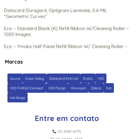
Datacard Duragard, Optigram Laminate, 0.6 Mil,
“Geometric Curves”
Eco – Standard Black (K) Refill Ribbon W/Cleaning Roller –
1000 Images
Eco – Ymcko Half Panel Refill Ribbon W/ Cleaning Roller –
350 Images
Marcas
Eco – Ymcko Refill Ribbon C/ Rolo de Limpeza (Na) – 250
Imagens
Acura
Assa Abloy
Datacard Entrust
Evolis
HID
Ez – Gold Metallic Cartridge W/Cleaning Roller – 500
Images
HID FARGO Connect
HID Fargo
Hikvision
Zebra
hid
hid fargo
Fargo C50 Color Ribbon – Ymcko – 100 Prints
Fargo Clear Hdp Film – 1500 impressões
Entre em contato
Fargo Dtc5500Lmx Black Monochrome Ribbon – 3,000
Prints
(11) 3149-4770