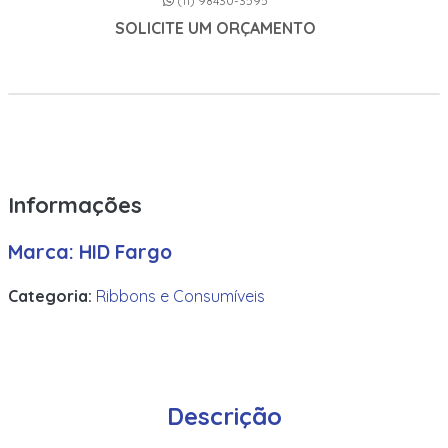
(11) 98430-3595
Fargo Dtc5500Lmx Color Ribbon – Ymckk – 500 Prints
SOLICITE UM ORÇAMENTO
Fargo Dtc5500Lmx Color Ribbon – Ymcko – 500 Prints
Fargo Dtc5500Lmx Color Ribbon – Ymckok – 500 Prints
Fargo Dtc5500Lmx Half Panel Color Ribbon – Ymcko- 850
Prints
Fargo Dtc5500Lmx Premium Black Monochrome Ribbon –
Informações
3,000 Prints
Fargo Full Color Ribbon – Ymc – 750 Prints
Marca: HID Fargo
Fargo Full Color Ribbon – Ymckk – 500 Prints
Categoria:
Ribbons e Consumíveis
Fargo Full Color Ribbon – Ymckk – 500 Prints
Fargo Full Color Ribbon – Ymckok – 200 Prints
Fargo Half Panel Color Ribbon – Ycmko – 350 Prints
Descrição
Fargo Hdp5000 Full Color Ribbon – Ymckiki – 400