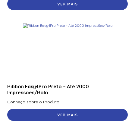
Fargo Polyguard Laminate – 250 Prints
VER MAIS
Fargo Polyguard Laminate – 250 Prints
Fargo Polyguard Overlaminate, 1 mil, corte do lado
esquerdo
Fargo Polyguard Uv Wasteless Laminate com recorte de
chip inteligente no lado esquerdo – 1.000 impressões
Fargo Polyguard Wasteless Laminate com recorte de
chip inteligente no lado esquerdo – 1.000 impressões
Fargo Polyguard Wasteless Laminate – Half Patch For
Mag Stripe – 1,000 Imprints
Ribbon Easy4Pro Preto – Até 2000
Impressões/Rolo
Fargo Premium Black Monochrome Ribbon – 3000
Conheça sobre o Produto
Impressões
Fargo Premium Black Monochrome Ribbon – 3000 Prints
VER MAIS
Fargo Premium Black Monochrome Ribbon – 3000 Prints