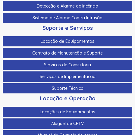
Kit de limpeza Fargo Dtc5500Lmx
Detecção e Alarme de Incêncio
Kit de limpeza Fargo Hdp6600
Sistema de Alarme Contra Intrusão
Kit de limpeza padrão Evolis
Suporte e Serviços
Kit De Limpeza Para A Zebra Zc100, Zc300 E Zc350
Locação de Equipamentos
105999-310
Contrato de Manutenção e Suporte
Kit De Limpeza Para A Zebra Zxp Serie 3 105999-302
Serviços de Consultoria
Kit Sleeve de Limpeza Datacard
Serviços de Implementação
Laminado Alternativo Transparente de 0,6 Mil Evolis -
Recorte para Chip Smart/Cobertura Completa – 100
Suporte Técnico
Impressões/Rolo
Locação e Operação
Laminado Datacard Duragard Optiexpress™ -
Locações de Equipamentos
Laminado Datacard Duragard Optigram - “Utopia”
Registrado - 1,0 Mil
Aluguel de CFTV
Laminado Datacard Duragard Optigram, 0,6 Mil,