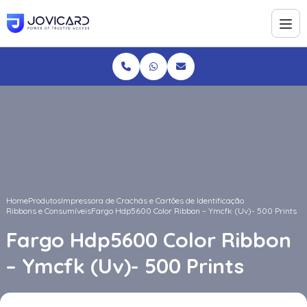
Home
Produtos
Impressora de Crachás e Cartões de Identificação
Ribbons e Consumíveis
Fargo Hdp5600 Color Ribbon – Ymcfk (Uv)- 500 Prints
Fargo Hdp5600 Color Ribbon
– Ymcfk (Uv)- 500 Prints