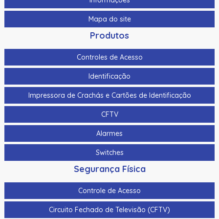
Kit de Limpeza Datacard (10) Por Pacote
Mapa do site
Kit de Limpeza de Cabeçote Térmico Evolis Headclean (25
Produtos
Peças)
Controles de Acesso
Kit de Limpeza de Poeira Evolis
Identificação
Kit de Limpeza Evolis Cleaning Roller Dustclean (40 Peças)
Impressora de Crachás e Cartões de Identificação
Kit de limpeza Evolis Printerclean (para cartão Tr A5002)
CFTV
Kit de limpeza Evolis Ultraclean
Alarmes
Kit de limpeza Fargo
Switches
Kit de Limpeza Fargo 86177 Para DTC / HDP
Segurança Física
Kit de Limpeza Fargo 86177 Para Impressora HDP5000it
de Limpeza HDP5000 Inclui: 4 Swabs de Limpeza para
Controle de Acesso
Cabeçote de Impressão 10 Cartões de Limpeza 10
Almofadas de Limpeza 3 Cartões de Limpeza com Álcool
Circuito Fechado de Televisão (CFTV)