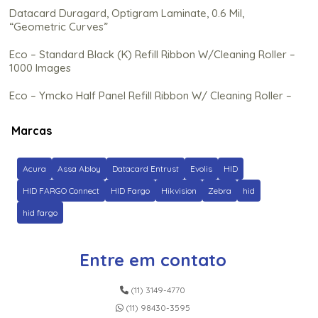
Datacard Duragard, Optigram Laminate, 0.6 Mil,
“Geometric Curves”
Eco – Standard Black (K) Refill Ribbon W/Cleaning Roller –
1000 Images
Eco – Ymcko Half Panel Refill Ribbon W/ Cleaning Roller –
350 Images
Marcas
Eco – Ymcko Refill Ribbon C/ Rolo de Limpeza (Na) – 250
Imagens
Acura
Assa Abloy
Datacard Entrust
Evolis
HID
Ez – Gold Metallic Cartridge W/Cleaning Roller – 500
Images
HID FARGO Connect
HID Fargo
Hikvision
Zebra
hid
hid fargo
Fargo C50 Color Ribbon – Ymcko – 100 Prints
Fargo Clear Hdp Film – 1500 impressões
Entre em contato
Fargo Dtc5500Lmx Black Monochrome Ribbon – 3,000
Prints
(11) 3149-4770
(11) 98430-3595
Fargo Dtc5500Lmx Color Ribbon – Ymckk – 500 Prints