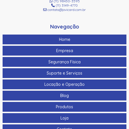
(11) 98430-3595
(11) 3149-4770
Filme Transparente HID Fargo 84053 para HDP5000 - 1500
contato@jovicard.com.br
Impressões
Kit de Atualização Datacard Dual Laminator (L1 para L2)
Navegação
Kit de Cartões de Limpeza Adesivos Evolis
Home
Kit de Cartões de Limpeza Adesivos Evolis Avansia (5
Empresa
Unidades)
Segurança Física
Kit de Limpeza Avançado Evolis ACL002
Suporte e Serviços
Kit de Limpeza com Cartões Adesivos (Para Laminador)
Evolis – 10 Cartões Adesivos
Locação e Operação
Kit de Limpeza com Swabs Secos Evolis – 3 Swabs
Blog
Kit de Limpeza Completo - 2 Cartões
Produtos
Kit de Limpeza Completo Evolis
Loja
Kit de Limpeza Datacard (10 Peças)