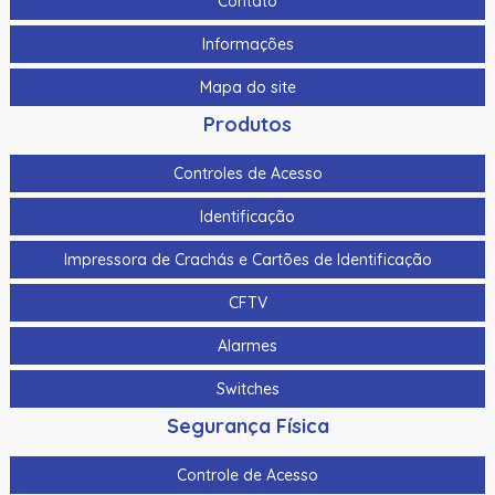
Contato
Kit de Limpeza Datacard (10) Por Pacote
Informações
Kit de Limpeza de Cabeçote Térmico Evolis Headclean (25
Mapa do site
Peças)
Produtos
Kit de Limpeza de Poeira Evolis
Controles de Acesso
Kit de Limpeza Evolis Cleaning Roller Dustclean (40 Peças)
Identificação
Kit de limpeza Evolis Printerclean (para cartão Tr A5002)
Impressora de Crachás e Cartões de Identificação
Kit de limpeza Evolis Ultraclean
CFTV
Kit de limpeza Fargo
Alarmes
Kit de Limpeza Fargo 86177 Para DTC / HDP
Switches
Kit de Limpeza Fargo 86177 Para Impressora HDP5000it
de Limpeza HDP5000 Inclui: 4 Swabs de Limpeza para
Segurança Física
Cabeçote de Impressão 10 Cartões de Limpeza 10
Almofadas de Limpeza 3 Cartões de Limpeza com Álcool
Controle de Acesso