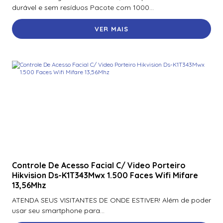
durável e sem resíduos Pacote com 1000...
de órbita de alta segurança – 1.000 impressões
Fargo Holographic Thermal Transfer Laminate – 500
VER MAIS
impressões
Fargo Holographic Thermal Transfer Laminate – 500
Prints
Fargo Laminado de Transferência Térmica – 500
Impressões
Fargo Polyguard Laminado – 0,6 Mil – 250 Impressões
Fargo Polyguard Laminado – 1 Mil – 250 Impressões 82601
Fargo Polyguard Laminado – 250 Impressões
Controle De Acesso Facial C/ Video Porteiro
Fargo Polyguard Laminate -Half Patch – 250 Prints
Hikvision Ds-K1T343Mwx 1.500 Faces Wifi Mifare
13,56Mhz
Fargo Polyguard Laminate -Meio Patch – 250 Impressões
ATENDA SEUS VISITANTES DE ONDE ESTIVER! Além de poder
Fargo Polyguard Laminate – 250 Prints
usar seu smartphone para...