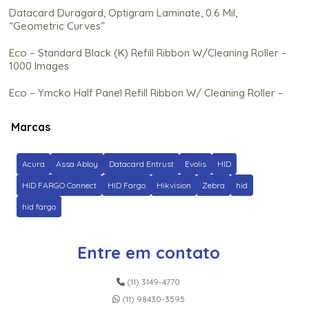
Datacard Duragard, Optigram Laminate, 0.6 Mil,
“Geometric Curves”
Eco – Standard Black (K) Refill Ribbon W/Cleaning Roller –
1000 Images
Eco – Ymcko Half Panel Refill Ribbon W/ Cleaning Roller –
350 Images
Marcas
Eco – Ymcko Refill Ribbon C/ Rolo de Limpeza (Na) – 250
Imagens
Acura
Assa Abloy
Datacard Entrust
Evolis
HID
Ez – Gold Metallic Cartridge W/Cleaning Roller – 500
Images
HID FARGO Connect
HID Fargo
Hikvision
Zebra
hid
hid fargo
Fargo C50 Color Ribbon – Ymcko – 100 Prints
Fargo Clear Hdp Film – 1500 impressões
Entre em contato
Fargo Dtc5500Lmx Black Monochrome Ribbon – 3,000
Prints
(11) 3149-4770
(11) 98430-3595
Fargo Dtc5500Lmx Color Ribbon – Ymckk – 500 Prints