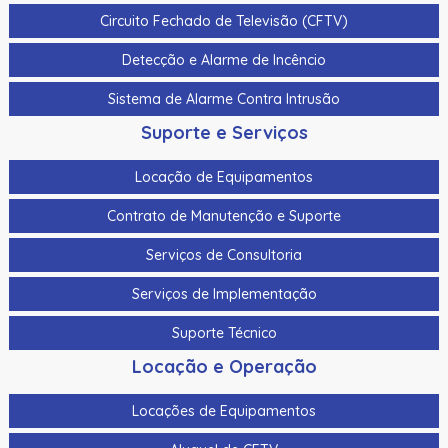
Kit de limpeza Fargo Dtc5500Lmx
Circuito Fechado de Televisão (CFTV)
Kit de limpeza Fargo Hdp6600
Detecção e Alarme de Incêncio
Kit de limpeza padrão Evolis
Sistema de Alarme Contra Intrusão
Kit De Limpeza Para A Zebra Zc100, Zc300 E Zc350
Suporte e Serviços
105999-310
Locação de Equipamentos
Kit De Limpeza Para A Zebra Zxp Serie 3 105999-302
Contrato de Manutenção e Suporte
Kit Sleeve de Limpeza Datacard
Serviços de Consultoria
Laminado Alternativo Transparente de 0,6 Mil Evolis -
Recorte para Chip Smart/Cobertura Completa – 100
Serviços de Implementação
Impressões/Rolo
Suporte Técnico
Laminado Datacard Duragard Optiexpress™ -
Locação e Operação
Laminado Datacard Duragard Optigram - “Utopia”
Registrado - 1,0 Mil
Locações de Equipamentos
Laminado Datacard Duragard Optigram, 0,6 Mil,