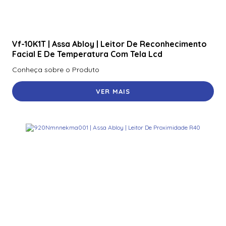
R40
920Nmnnekma001 | Assa Abloy | Leitor De Proximidade
R40
Vf-10K1T | Assa Abloy | Leitor De Reconhecimento
920Nsnnek20000 | Assa Abloy | Leitor De Proximidade
Facial E De Temperatura Com Tela Lcd
R40
Conheça sobre o Produto
920Ntnnek00000 | Assa Abloy | Leitor De Proximidader
R40
VER MAIS
920Pmnnekea073 | Assa Abloy | Leitor De Proximidade
Rp40
920Pmntekma003 | Assa Abloy | Leitor De Proximidade
Rp40
920Ptnnek00000 | Assa Abloy | Leitor De Proximidade Se
Rp40
921Nbnnek20000 | Assa Abloy | Leitor De Proximidade
Rk40