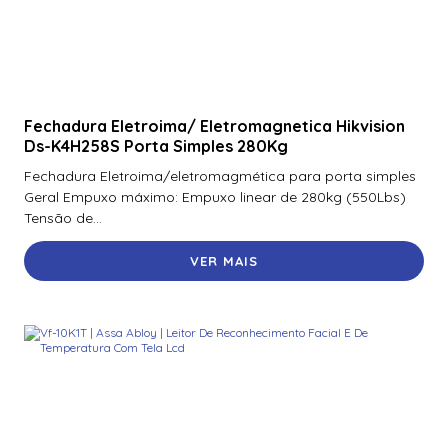
R10
900Nnnnek2037P | Assa Abloy | Leitor De Proximidade R10
Se
900Nsnnek20000 | Assa Abloy | Leitor De Proximidade R10
Fechadura Eletroima/ Eletromagnetica Hikvision
Ds-K4H258S Porta Simples 280Kg
900Ntnnek00000 | Assa Abloy | Leitor de Proximidade HId
Iclass se R10 900Ntnnek00000
Fechadura Eletroima/eletromagmética para porta simples
Geral Empuxo máximo: Empuxo linear de 280kg (550Lbs)
900Pbnnek20000 | Assa Abloy | Leitor De Proximidade
Tensão de...
Rp10
VER MAIS
900Pmntekma003 | Assa Abloy | Leitor De Proximidade
Rp10
900Psnnek20000 | Assa Abloy | Leitor De Proximidade
Rp10
900Ptnnek00000 | Assa Abloy | Leitor De Proximidade
Rp10
920Nbnnek20000 | Assa Abloy | Leitor De Proximidade