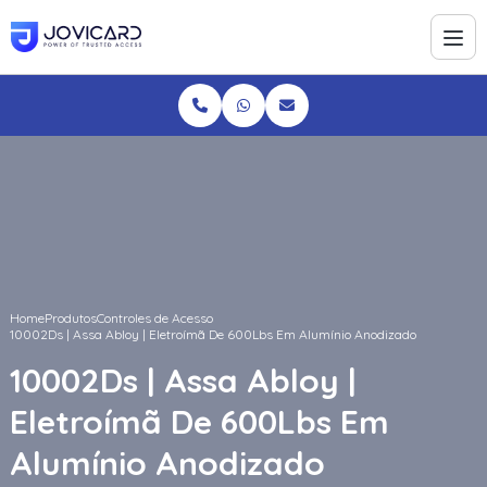
Home
Produtos
Controles de Acesso
10002Ds | Assa Abloy | Eletroímã De 600Lbs Em Alumínio Anodizado
10002Ds | Assa Abloy |
Eletroímã De 600Lbs Em
Alumínio Anodizado