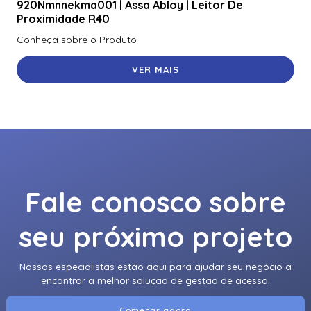
921Nmnnekma002 | Assa Abloy | Leitor De Proximidade
920Nmnnekma001 | Assa Abloy | Leitor De
Rk40
Proximidade R40
Conheça sobre o Produto
921Nsnnek20000 | Assa Abloy | Leitor De Proximidade
Rk40
VER MAIS
921Ntnnek00000 | Assa Abloy | Leitor De Proximidade
Rk40 Se
921Ptnnek00000 | Assa Abloy | Leitor De Proximidade
Rpk40
928Nfntek000Te | Assa Abloy | Leitor De Proximidade
Rklb40
Fale conosco sobre
940Ntntek00000 | Assa Abloy | Leitor De Proximidade R90
seu próximo projeto
Adaptador Voltagem Hikvision Para Camera Panovu Dc
36V Euv-150S036Sv-Kw01
Nossos especialistas estão aqui para ajudar seu negócio a
Ah20W14 | Assa Abloy | Hub Para Interface De
encontrar a melhor solução de gestão de acesso.
Controladores Wiegand
Começar agora