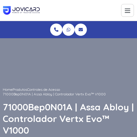
Home
Produtos
Controles de Acesso
71000Bep0N01A | Assa Abloy | Controlador Vertx Evo™ V1000
71000Bep0N01A | Assa Abloy |
Controlador Vertx Evo™
V1000