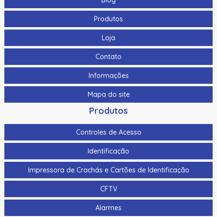
Blog
Hikvision Ds-K7P04 86X50X34Mm
Produtos
Bts400 | Assa Abloy | Botoeira Tipo “No Touch”
Loja
Cabo Para Cameras Mobile 2 Metros Hikvision Ds-
Mp2100-2
Contato
Cabo Para Cameras Mobile 4 Metros Hikvision Ds-
Informações
Mp2100-4
Mapa do site
Cadastrador De Cartoes Hikvision Ds-K1F100-D8E Dupla
Produtos
Frequencia 125Khz (Em) E 13,56Mhz (Mifare)
Cadastrador Impressao Digital Hikvision Ds-K1F820-F
Controles de Acesso
Cartao De Memoria Hikvision Hs-Tf-H1I 32G
Identificação
Cartao De Proximidade Rfid Hikvision Ds-K7M101-E0 Freq.
Impressora de Crachás e Cartões de Identificação
Em 125Khz Em Pvc
CFTV
Cartao De Proximidade Rfid Hikvision Ds-Kem125 Em
125Khz
Alarmes