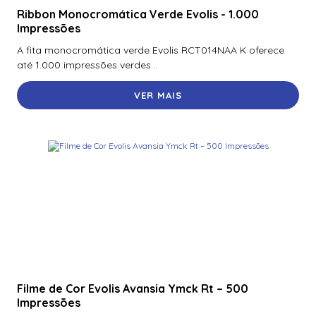
R40
Ribbon Monocromática Verde Evolis - 1.000
Impressões
920Nmnnekma001 | Assa Abloy | Leitor De Proximidade
R40
A fita monocromática verde Evolis RCT014NAA K oferece
até 1.000 impressões verdes...
920Nsnnek20000 | Assa Abloy | Leitor De Proximidade
R40
VER MAIS
920Ntnnek00000 | Assa Abloy | Leitor De Proximidader
R40
920Pmnnekea073 | Assa Abloy | Leitor De Proximidade
Rp40
920Pmntekma003 | Assa Abloy | Leitor De Proximidade
Rp40
920Ptnnek00000 | Assa Abloy | Leitor De Proximidade Se
Rp40
921Nbnnek20000 | Assa Abloy | Leitor De Proximidade
Filme de Cor Evolis Avansia Ymck Rt – 500
Rk40
Impressões