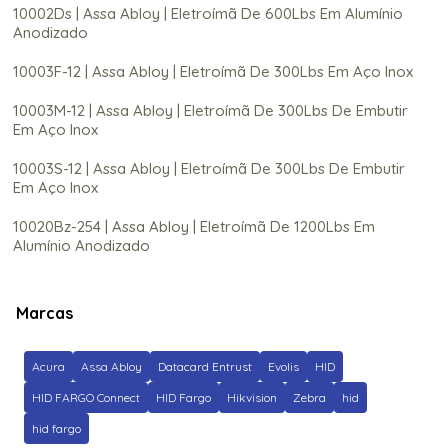
10002Ds | Assa Abloy | Eletroímã De 600Lbs Em Alumínio
Anodizado
10003F-12 | Assa Abloy | Eletroímã De 300Lbs Em Aço Inox
10003M-12 | Assa Abloy | Eletroímã De 300Lbs De Embutir
Em Aço Inox
10003S-12 | Assa Abloy | Eletroímã De 300Lbs De Embutir
Em Aço Inox
10020Bz-254 | Assa Abloy | Eletroímã De 1200Lbs Em
Alumínio Anodizado
1200M | Assa Abloy | Eletroimã De 1200Lbs Em Alumínio
Anodizado
Marcas
200-M | Assa Abloy | Eletroímã De 1500Lbs Tipo Shear De
Embutir Em Alumínio Escovado
Acura
Assa Abloy
Datacard Entrust
Evolis
HID
HID FARGO Connect
HID Fargo
Hikvision
Zebra
hid
20Knks-00-000000 | Assa Abloy | Leitor de Proximidade
com teclado Hid Signo 20K
hid fargo