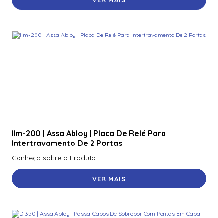
R40
920Nmnnekma001 | Assa Abloy | Leitor De Proximidade
R40
920Nsnnek20000 | Assa Abloy | Leitor De Proximidade
R40
920Ntnnek00000 | Assa Abloy | Leitor De Proximidader
R40
920Pmnnekea073 | Assa Abloy | Leitor De Proximidade
Rp40
Ilm-200 | Assa Abloy | Placa De Relé Para
920Pmntekma003 | Assa Abloy | Leitor De Proximidade
Intertravamento De 2 Portas
Rp40
Conheça sobre o Produto
920Ptnnek00000 | Assa Abloy | Leitor De Proximidade Se
Rp40
VER MAIS
921Nbnnek20000 | Assa Abloy | Leitor De Proximidade
Rk40