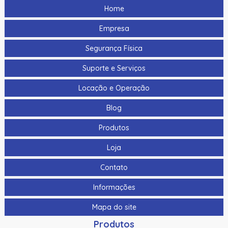
Home
Hikvision Ds-K7P04 86X50X34Mm
Empresa
Bts400 | Assa Abloy | Botoeira Tipo “No Touch”
Segurança Física
Cabo Para Cameras Mobile 2 Metros Hikvision Ds-
Mp2100-2
Suporte e Serviços
Cabo Para Cameras Mobile 4 Metros Hikvision Ds-
Locação e Operação
Mp2100-4
Blog
Cadastrador De Cartoes Hikvision Ds-K1F100-D8E Dupla
Frequencia 125Khz (Em) E 13,56Mhz (Mifare)
Produtos
Cadastrador Impressao Digital Hikvision Ds-K1F820-F
Loja
Cartao De Memoria Hikvision Hs-Tf-H1I 32G
Contato
Cartao De Proximidade Rfid Hikvision Ds-K7M101-E0 Freq.
Em 125Khz Em Pvc
Informações
Cartao De Proximidade Rfid Hikvision Ds-Kem125 Em
Mapa do site
125Khz
Produtos