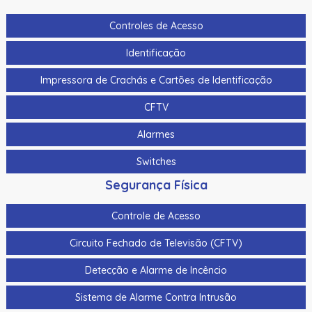
Cartao De Proximidade Rfid Hikvision Fm11Rf08-M1 Mifare
13,56Mhz
Controles de Acesso
Cartao De Proximidade Rfid Hikvision Frequencia Dupla
Identificação
Mifare 13,56Mhz E Em 125Khz Em Pvc
Impressora de Crachás e Cartões de Identificação
Catraca Inox Hikvision Ds-K3B220Lx-L/Pg-Dp65 Lado
Esquerdo Com Vao 65Cm (Comprar Junto C/ Lado
CFTV
Direito E/Ou Meio)
Alarmes
Catraca Inox Hikvision Ds-K3B220Lx-M/Pg Meio (Comprar
Junto Lado Esquerdo Ou Direito)
Switches
Segurança Física
Catraca Inox Hikvision Ds-K3B220Lx-R/Pg-Dp65 Lado
Direito C/ Vao 65Cm (Comprar Junto C/ Lado Esquerdo
E/Ou Meio)
Controle de Acesso
Catraca Inox Hikvision Ds-K3G200Lx-R/Pg-Dm55 Sem
Circuito Fechado de Televisão (CFTV)
Placa C/ Furacao P/ Suporte Facial (Funciona Sozinha)
Detecção e Alarme de Incêncio
Catraca Inox Hikvision Ds-K3G200X-R/M-Dm55 C/ Placa
Contraladora (Funciona Sozinha)
Sistema de Alarme Contra Intrusão