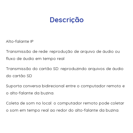
Anodizado
70100Aep0N | Assa Abloy | Placa De Expansão Vertx V100
Descrição
70200Aep0N | Assa Abloy | Placa De Expansão Para
Monitoramento Vertx V200
Alto-falante IP
70300Aep0N | Assa Abloy | Placa De Expansão Para
Monitoramento Vertx V300
Transmissão de rede: reprodução de arquivo de áudio ou
fluxo de áudio em tempo real
71000Bep0N01A | Assa Abloy | Controlador Vertx Evo™
V1000
Transmissão do cartão SD: reproduzindo arquivos de áudio
do cartão SD
72000Bep0N01A | Assa Abloy | Controlador Vertx Evo™
V2000
Suporta conversa bidirecional entre o computador remoto e
o alto-falante da buzina.
900Ltnnek00017 | Assa Abloy | Leitor De Proximidade
Rp10
Coleta de som no local: o computador remoto pode coletar
o som em tempo real ao redor do alto-falante da buzina.
900Nbnnek20000 | Assa Abloy | Leitor De Proximidade
R10
900Nmnnekma001 | Assa Abloy | Leitor De Proximidade