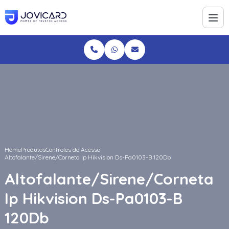
Home
Produtos
Controles de Acesso
Altofalante/Sirene/Corneta Ip Hikvision Ds-Pa0103-B 120Db
Altofalante/Sirene/Corneta
Ip Hikvision Ds-Pa0103-B
120Db