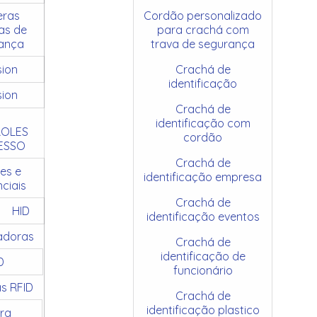
ras
Cordão personalizado
as de
para crachá com
ança
trava de segurança
sion
Crachá de
identificação
sion
Crachá de
identificação com
OLES
cordão
ESSO
Crachá de
es e
identificação empresa
ciais
Crachá de
HID
identificação eventos
adoras
Crachá de
identificação de
D
funcionário
as RFID
Crachá de
identificação plastico
ra