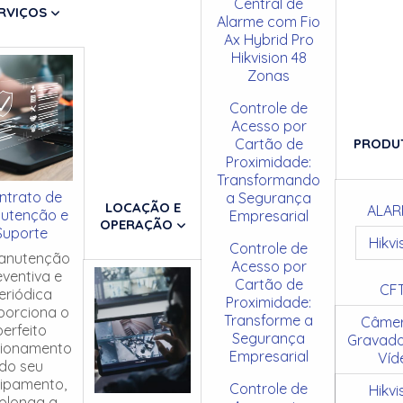
Central de
RVIÇOS
Alarme com Fio
Ax Hybrid Pro
Hikvision 48
Zonas
Controle de
Acesso por
Cartão de
PRODU
Proximidade:
Transformando
ntrato de
a Segurança
LOCAÇÃO E
ALAR
utenção e
Empresarial
OPERAÇÃO
Suporte
Hikvi
Controle de
anutenção
Acesso por
eventiva e
Cartão de
CF
eriódica
Proximidade:
porciona o
Transforme a
Câmer
perfeito
Segurança
Gravado
cionamento
Empresarial
Víd
do seu
ipamento,
Controle de
Hikvi
olonga a