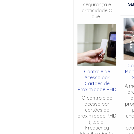
SE
segurança e
praticidade O
que...
Co
Controle de
Man
Acesso por
Cartões de
A m
Proximidade RFID
pr
O controle de
p
acesso por
pro
cartões de
proximidade RFID
fun
(Radio-
Frequency
equ
Identification) é
pr