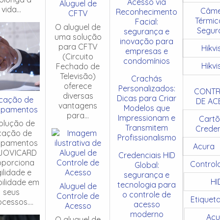
Acesso via
Aluguel de
vida...
Câme
Reconhecimento
CFTV
Térmic
Facial:
O aluguel de
Segur
segurança e
uma solução
inovação para
para CFTV
Hikvi
empresas e
(Circuito
condomínios
Hikvi
Fechado de
Televisão)
Crachás
oferece
Personalizados:
CONTR
diversas
Dicas para Criar
cação de
DE AC
vantagens
Modelos que
ipamentos
para...
Impressionam e
Cartõ
olução de
Transmitem
Creden
cação de
Profissionalismo
ipamentos
Acura
JOVICARD
Credenciais HID
oporciona
Control
Global:
ilidade e
segurança e
HI
ibilidade em
tecnologia para
Aluguel de
seus
o controle de
Controle de
Etiquet
cessos....
acesso
Acesso
moderno
Acu
O aluguel de