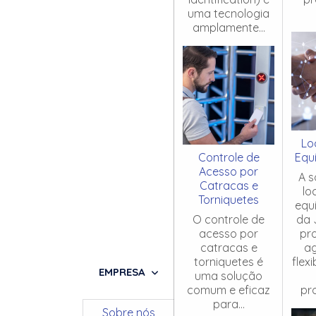
uma tecnologia
amplamente...
Lo
Controle de
Equ
Acesso por
A s
Catracas e
lo
Torniquetes
equ
O controle de
da 
acesso por
pr
catracas e
ag
torniquetes é
flex
EMPRESA
uma solução
comum e eficaz
pro
para...
Sobre nós