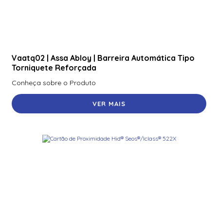
Rp10
920Nbnnek20000 | Assa Abloy | Leitor De Proximidade
R40
920Nmnnekma001 | Assa Abloy | Leitor De Proximidade
Vaatq02 | Assa Abloy | Barreira Automática Tipo
R40
Torniquete Reforçada
920Nsnnek20000 | Assa Abloy | Leitor De Proximidade
Conheça sobre o Produto
R40
VER MAIS
920Ntnnek00000 | Assa Abloy | Leitor De Proximidader
R40
920Pmnnekea073 | Assa Abloy | Leitor De Proximidade
Rp40
920Pmntekma003 | Assa Abloy | Leitor De Proximidade
Rp40
920Ptnnek00000 | Assa Abloy | Leitor De Proximidade Se
Rp40
921Nbnnek20000 | Assa Abloy | Leitor De Proximidade