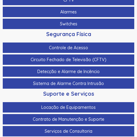
CFTV
Cartao De Proximidade Rfid Hikvision Ds-Kem125 Em
125Khz
Alarmes
Cartao De Proximidade Rfid Hikvision Fm11Rf08-M1 Mifare
Switches
13,56Mhz
Segurança Física
Cartao De Proximidade Rfid Hikvision Frequencia Dupla
Mifare 13,56Mhz E Em 125Khz Em Pvc
Controle de Acesso
Catraca Inox Hikvision Ds-K3B220Lx-L/Pg-Dp65 Lado
Circuito Fechado de Televisão (CFTV)
Esquerdo Com Vao 65Cm (Comprar Junto C/ Lado
Direito E/Ou Meio)
Detecção e Alarme de Incêncio
Catraca Inox Hikvision Ds-K3B220Lx-M/Pg Meio (Comprar
Sistema de Alarme Contra Intrusão
Junto Lado Esquerdo Ou Direito)
Suporte e Serviços
Catraca Inox Hikvision Ds-K3B220Lx-R/Pg-Dp65 Lado
Direito C/ Vao 65Cm (Comprar Junto C/ Lado Esquerdo
Locação de Equipamentos
E/Ou Meio)
Contrato de Manutenção e Suporte
Catraca Inox Hikvision Ds-K3G200Lx-R/Pg-Dm55 Sem
Placa C/ Furacao P/ Suporte Facial (Funciona Sozinha)
Serviços de Consultoria