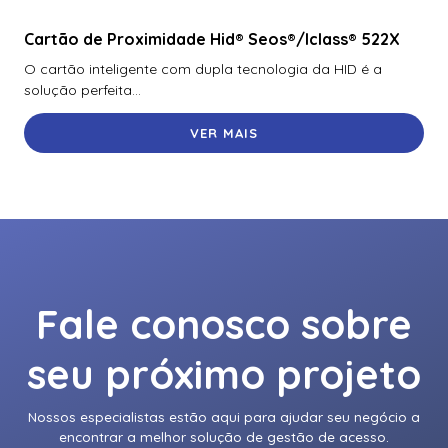
Rk40
Cartão de Proximidade Hid® Seos®/Iclass® 522X
921Nmnnekma002 | Assa Abloy | Leitor De Proximidade
O cartão inteligente com dupla tecnologia da HID é a
Rk40
solução perfeita...
921Nsnnek20000 | Assa Abloy | Leitor De Proximidade
VER MAIS
Rk40
921Ntnnek00000 | Assa Abloy | Leitor De Proximidade
Rk40 Se
921Ptnnek00000 | Assa Abloy | Leitor De Proximidade
Rpk40
928Nfntek000Te | Assa Abloy | Leitor De Proximidade
Fale conosco sobre
Rklb40
940Ntntek00000 | Assa Abloy | Leitor De Proximidade R90
seu próximo projeto
Adaptador Voltagem Hikvision Para Camera Panovu Dc
36V Euv-150S036Sv-Kw01
Nossos especialistas estão aqui para ajudar seu negócio a
encontrar a melhor solução de gestão de acesso.
Ah20W14 | Assa Abloy | Hub Para Interface De