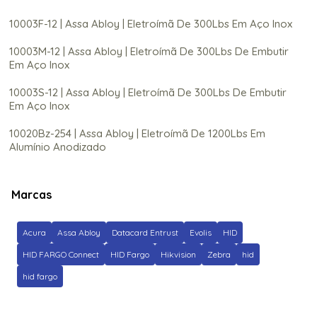
10003F-12 | Assa Abloy | Eletroímã De 300Lbs Em Aço Inox
10003M-12 | Assa Abloy | Eletroímã De 300Lbs De Embutir
Em Aço Inox
10003S-12 | Assa Abloy | Eletroímã De 300Lbs De Embutir
Em Aço Inox
10020Bz-254 | Assa Abloy | Eletroímã De 1200Lbs Em
Alumínio Anodizado
1200M | Assa Abloy | Eletroimã De 1200Lbs Em Alumínio
Anodizado
Marcas
200-M | Assa Abloy | Eletroímã De 1500Lbs Tipo Shear De
Embutir Em Alumínio Escovado
Acura
Assa Abloy
Datacard Entrust
Evolis
HID
HID FARGO Connect
HID Fargo
Hikvision
Zebra
hid
20Knks-00-000000 | Assa Abloy | Leitor de Proximidade
com teclado Hid Signo 20K
hid fargo
20Nks-00-000000 | Assa Abloy | Leitor De Proximidade
HID Signo 20