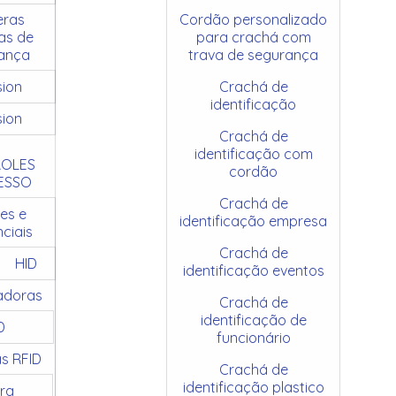
ras
Cordão personalizado
as de
para crachá com
ança
trava de segurança
sion
Crachá de
identificação
sion
Crachá de
identificação com
OLES
cordão
ESSO
Crachá de
es e
identificação empresa
ciais
Crachá de
HID
identificação eventos
adoras
Crachá de
identificação de
D
funcionário
as RFID
Crachá de
identificação plastico
ra