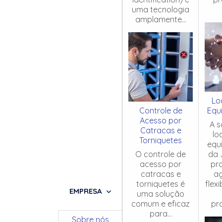
uma tecnologia
amplamente...
Lo
Controle de
Equ
Acesso por
A s
Catracas e
lo
Torniquetes
equ
O controle de
da 
acesso por
pr
catracas e
ag
torniquetes é
flex
EMPRESA
uma solução
comum e eficaz
pro
para...
Sobre nós