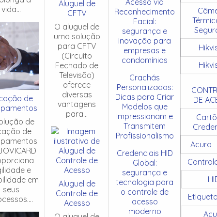
Acesso via
Aluguel de
vida...
Câme
Reconhecimento
CFTV
Térmic
Facial:
O aluguel de
Segur
segurança e
uma solução
inovação para
para CFTV
Hikvi
empresas e
(Circuito
condomínios
Hikvi
Fechado de
Televisão)
Crachás
oferece
Personalizados:
CONTR
diversas
Dicas para Criar
cação de
DE AC
vantagens
Modelos que
ipamentos
para...
Impressionam e
Cartõ
olução de
Transmitem
Creden
cação de
Profissionalismo
ipamentos
Acura
JOVICARD
Credenciais HID
oporciona
Control
Global:
ilidade e
segurança e
HI
ibilidade em
tecnologia para
Aluguel de
seus
o controle de
Controle de
Etiquet
cessos....
acesso
Acesso
moderno
Acu
O aluguel de