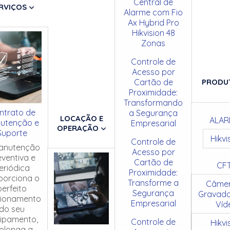
Central de
RVIÇOS
Alarme com Fio
Ax Hybrid Pro
Hikvision 48
Zonas
Controle de
Acesso por
Cartão de
PRODU
Proximidade:
Transformando
ntrato de
a Segurança
LOCAÇÃO E
ALAR
utenção e
Empresarial
OPERAÇÃO
Suporte
Hikvi
Controle de
anutenção
Acesso por
eventiva e
Cartão de
CF
eriódica
Proximidade:
porciona o
Transforme a
Câmer
perfeito
Segurança
Gravado
cionamento
Empresarial
Víd
do seu
ipamento,
Controle de
Hikvi
olonga a