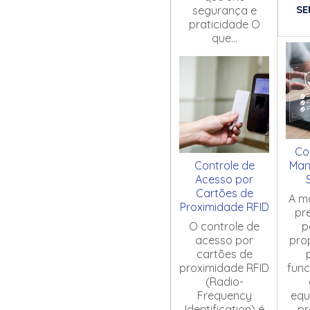
SE
segurança e
praticidade O
que...
Co
Controle de
Man
Acesso por
Cartões de
A m
Proximidade RFID
pr
O controle de
p
acesso por
pro
cartões de
proximidade RFID
fun
(Radio-
Frequency
equ
Identification) é
pr