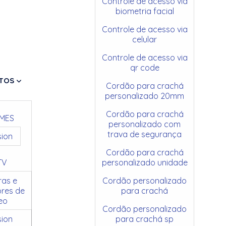
Controle de acesso via
biometria facial
Controle de acesso via
celular
Controle de acesso via
qr code
TOS
Cordão para crachá
personalizado 20mm
Cordão para crachá
MES
personalizado com
trava de segurança
sion
Cordão para crachá
TV
personalizado unidade
as e
Cordão personalizado
res de
para crachá
eo
Cordão personalizado
sion
para crachá sp