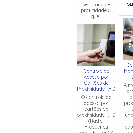
SE
segurança e
praticidade O
que...
Co
Controle de
Man
Acesso por
Cartões de
A m
Proximidade RFID
pr
O controle de
p
acesso por
pro
cartões de
proximidade RFID
fun
(Radio-
Frequency
equ
Identification) é
pr