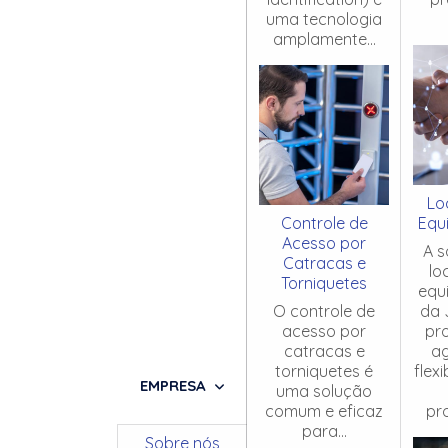
uma tecnologia
amplamente...
Lo
Controle de
Equ
Acesso por
A s
Catracas e
lo
Torniquetes
equ
O controle de
da 
acesso por
pr
catracas e
ag
torniquetes é
flex
EMPRESA
uma solução
comum e eficaz
pro
para...
Sobre nós