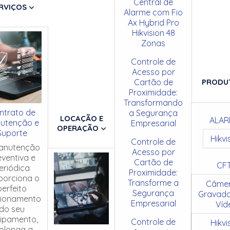
Central de
RVIÇOS
Alarme com Fio
Ax Hybrid Pro
Hikvision 48
Zonas
Controle de
Acesso por
Cartão de
PRODU
Proximidade:
Transformando
ntrato de
a Segurança
LOCAÇÃO E
ALAR
utenção e
Empresarial
OPERAÇÃO
Suporte
Hikvi
Controle de
anutenção
Acesso por
eventiva e
Cartão de
CF
eriódica
Proximidade:
porciona o
Transforme a
Câmer
perfeito
Segurança
Gravado
cionamento
Empresarial
Víd
do seu
ipamento,
Controle de
Hikvi
olonga a