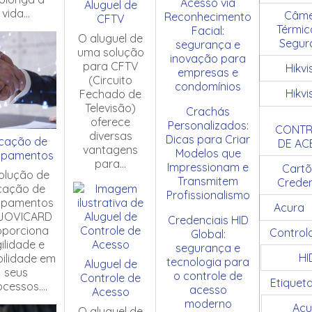
Acesso via
Aluguel de
vida...
Câme
Reconhecimento
CFTV
Térmic
Facial:
O aluguel de
Segur
segurança e
uma solução
inovação para
para CFTV
Hikvi
empresas e
(Circuito
condomínios
Hikvi
Fechado de
Televisão)
Crachás
oferece
Personalizados:
CONTR
diversas
Dicas para Criar
cação de
DE AC
vantagens
Modelos que
ipamentos
para...
Impressionam e
Cartõ
olução de
Transmitem
Creden
cação de
Profissionalismo
ipamentos
Acura
JOVICARD
Credenciais HID
oporciona
Control
Global:
ilidade e
segurança e
HI
ibilidade em
tecnologia para
Aluguel de
seus
o controle de
Controle de
Etiquet
cessos....
acesso
Acesso
moderno
Acu
O aluguel de