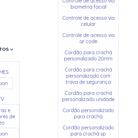
Controle de acesso via
biometria facial
Controle de acesso via
celular
Controle de acesso via
qr code
TOS
Cordão para crachá
personalizado 20mm
Cordão para crachá
MES
personalizado com
trava de segurança
sion
Cordão para crachá
TV
personalizado unidade
as e
Cordão personalizado
res de
para crachá
eo
Cordão personalizado
sion
para crachá sp