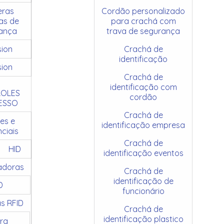
ras
Cordão personalizado
as de
para crachá com
ança
trava de segurança
sion
Crachá de
identificação
sion
Crachá de
identificação com
OLES
cordão
ESSO
Crachá de
es e
identificação empresa
ciais
Crachá de
HID
identificação eventos
adoras
Crachá de
identificação de
D
funcionário
as RFID
Crachá de
identificação plastico
ra