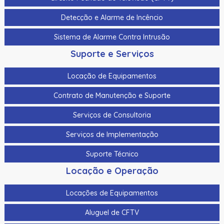
Cabo Para Cameras Mobile 4 Metros Hikvision Ds-
Detecção e Alarme de Incêncio
Mp2100-4
Sistema de Alarme Contra Intrusão
Cadastrador De Cartoes Hikvision Ds-K1F100-D8E Dupla
Frequencia 125Khz (Em) E 13,56Mhz (Mifare)
Suporte e Serviços
Cadastrador Impressao Digital Hikvision Ds-K1F820-F
Locação de Equipamentos
Cartao De Memoria Hikvision Hs-Tf-H1I 32G
Contrato de Manutenção e Suporte
Cartao De Proximidade Rfid Hikvision Ds-K7M101-E0 Freq.
Serviços de Consultoria
Em 125Khz Em Pvc
Serviços de Implementação
Cartao De Proximidade Rfid Hikvision Ds-Kem125 Em
125Khz
Suporte Técnico
Cartao De Proximidade Rfid Hikvision Fm11Rf08-M1 Mifare
Locação e Operação
13,56Mhz
Locações de Equipamentos
Cartao De Proximidade Rfid Hikvision Frequencia Dupla
Mifare 13,56Mhz E Em 125Khz Em Pvc
Aluguel de CFTV