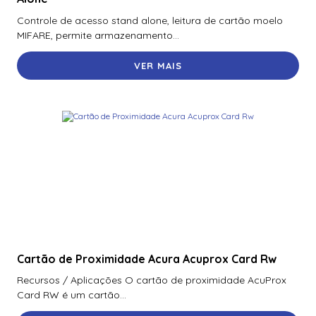
70300Aep0N | Assa Abloy | Placa De Expansão Para
Controle de acesso stand alone, leitura de cartão moelo
Monitoramento Vertx V300
MIFARE, permite armazenamento...
71000Bep0N01A | Assa Abloy | Controlador Vertx Evo™
VER MAIS
V1000
72000Bep0N01A | Assa Abloy | Controlador Vertx Evo™
V2000
900Ltnnek00017 | Assa Abloy | Leitor De Proximidade
Rp10
900Nbnnek20000 | Assa Abloy | Leitor De Proximidade
R10
900Nmnnekma001 | Assa Abloy | Leitor De Proximidade
R10
Cartão de Proximidade Acura Acuprox Card Rw
900Nnnnek2037P | Assa Abloy | Leitor De Proximidade R10
Se
Recursos / Aplicações O cartão de proximidade AcuProx
Card RW é um cartão...
900Nsnnek20000 | Assa Abloy | Leitor De Proximidade R10