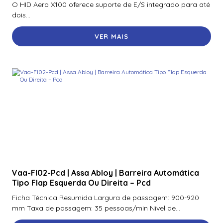
O HID Aero X100 oferece suporte de E/S integrado para até
70300Aep0N | Assa Abloy | Placa De Expansão Para
dois...
Monitoramento Vertx V300
VER MAIS
71000Bep0N01A | Assa Abloy | Controlador Vertx Evo™
V1000
72000Bep0N01A | Assa Abloy | Controlador Vertx Evo™
V2000
900Ltnnek00017 | Assa Abloy | Leitor De Proximidade
Rp10
900Nbnnek20000 | Assa Abloy | Leitor De Proximidade
R10
900Nmnnekma001 | Assa Abloy | Leitor De Proximidade
R10
Vaa-Fl02-Pcd | Assa Abloy | Barreira Automática
Tipo Flap Esquerda Ou Direita – Pcd
900Nnnnek2037P | Assa Abloy | Leitor De Proximidade R10
Se
Ficha Técnica Resumida Largura de passagem: 900-920
mm Taxa de passagem: 35 pessoas/min Nível de...
900Nsnnek20000 | Assa Abloy | Leitor De Proximidade R10