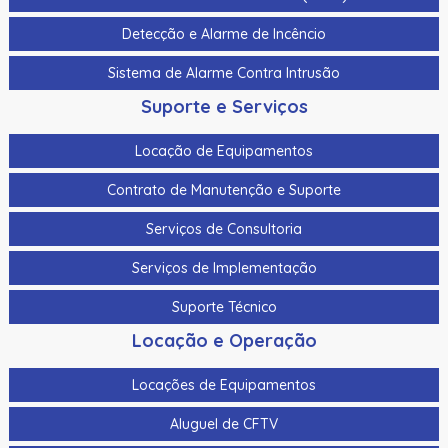
Cabo Para Cameras Mobile 4 Metros Hikvision Ds-
Detecção e Alarme de Incêncio
Mp2100-4
Sistema de Alarme Contra Intrusão
Cadastrador De Cartoes Hikvision Ds-K1F100-D8E Dupla
Frequencia 125Khz (Em) E 13,56Mhz (Mifare)
Suporte e Serviços
Cadastrador Impressao Digital Hikvision Ds-K1F820-F
Locação de Equipamentos
Cartao De Memoria Hikvision Hs-Tf-H1I 32G
Contrato de Manutenção e Suporte
Cartao De Proximidade Rfid Hikvision Ds-K7M101-E0 Freq.
Serviços de Consultoria
Em 125Khz Em Pvc
Serviços de Implementação
Cartao De Proximidade Rfid Hikvision Ds-Kem125 Em
125Khz
Suporte Técnico
Cartao De Proximidade Rfid Hikvision Fm11Rf08-M1 Mifare
Locação e Operação
13,56Mhz
Locações de Equipamentos
Cartao De Proximidade Rfid Hikvision Frequencia Dupla
Mifare 13,56Mhz E Em 125Khz Em Pvc
Aluguel de CFTV