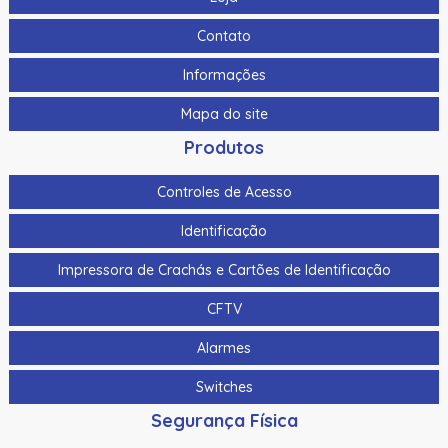
120Db
Contato
As-1153 | Assa Abloy | Botoeira Em Alumínio
Informações
Bat-7 | Assa Abloy | Bateria De Gel Selada
Mapa do site
Botao De Panico Sem Fio Hikvision Ds-Pdeb1-Eg2-We(B)
Ip66 P/ Ax Pro Ds-Pwa64-L-We
Produtos
Botao De Saida Quebra Vidro Hikvision Ds-K7Peb/Green
Controles de Acesso
Botao Panico Para Termnais Mobile Hikvision Ds-1530Hmi
Identificação
Botoeira/Botao De Saida Aco Inoxidavel Hikvision Ds-
Impressora de Crachás e Cartões de Identificação
K7P02 90X35X28.9Mm
CFTV
Botoeira/Botao De Saida Sem Toque Aco Inoxidavel
Hikvision Ds-K7P04 86X50X34Mm
Alarmes
Bts400 | Assa Abloy | Botoeira Tipo “No Touch”
Switches
Cabo Para Cameras Mobile 2 Metros Hikvision Ds-
Segurança Física
Mp2100-2