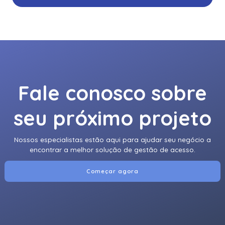
920Ntnnek00000 | Assa Abloy | Leitor De Proximidader
R40
920Pmnnekea073 | Assa Abloy | Leitor De Proximidade
Rp40
920Pmntekma003 | Assa Abloy | Leitor De Proximidade
Rp40
Fale conosco sobre
920Ptnnek00000 | Assa Abloy | Leitor De Proximidade Se
seu próximo projeto
Rp40
921Nbnnek20000 | Assa Abloy | Leitor De Proximidade
Nossos especialistas estão aqui para ajudar seu negócio a
Rk40
encontrar a melhor solução de gestão de acesso.
921Nmnnekma002 | Assa Abloy | Leitor De Proximidade
Rk40
Começar agora
921Nsnnek20000 | Assa Abloy | Leitor De Proximidade
Rk40
921Ntnnek00000 | Assa Abloy | Leitor De Proximidade