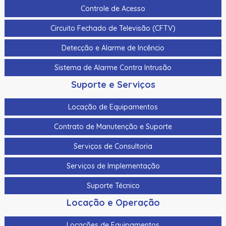
Controle de Acesso
Cabo Para Cameras Mobile 4 Metros Hikvision Ds-
Mp2100-4
Circuito Fechado de Televisão (CFTV)
Cadastrador De Cartoes Hikvision Ds-K1F100-D8E Dupla
Detecção e Alarme de Incêncio
Frequencia 125Khz (Em) E 13,56Mhz (Mifare)
Sistema de Alarme Contra Intrusão
Cadastrador Impressao Digital Hikvision Ds-K1F820-F
Suporte e Serviços
Cartao De Memoria Hikvision Hs-Tf-H1I 32G
Locação de Equipamentos
Cartao De Proximidade Rfid Hikvision Ds-K7M101-E0 Freq.
Em 125Khz Em Pvc
Contrato de Manutenção e Suporte
Cartao De Proximidade Rfid Hikvision Ds-Kem125 Em
Serviços de Consultoria
125Khz
Serviços de Implementação
Cartao De Proximidade Rfid Hikvision Fm11Rf08-M1 Mifare
13,56Mhz
Suporte Técnico
Cartao De Proximidade Rfid Hikvision Frequencia Dupla
Locação e Operação
Mifare 13,56Mhz E Em 125Khz Em Pvc
Locações de Equipamentos