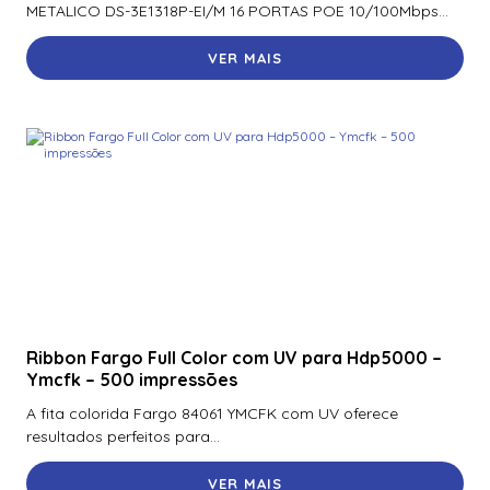
METALICO DS-3E1318P-EI/M 16 PORTAS POE 10/100Mbps...
900Ntnnek00000 | Assa Abloy | Leitor de Proximidade HId
Iclass se R10 900Ntnnek00000
VER MAIS
900Pbnnek20000 | Assa Abloy | Leitor De Proximidade
Rp10
900Pmntekma003 | Assa Abloy | Leitor De Proximidade
Rp10
900Psnnek20000 | Assa Abloy | Leitor De Proximidade
Rp10
900Ptnnek00000 | Assa Abloy | Leitor De Proximidade
Rp10
920Nbnnek20000 | Assa Abloy | Leitor De Proximidade
R40
Ribbon Fargo Full Color com UV para Hdp5000 –
Ymcfk – 500 impressões
920Nmnnekma001 | Assa Abloy | Leitor De Proximidade
A fita colorida Fargo 84061 YMCFK com UV oferece
R40
resultados perfeitos para...
920Nsnnek20000 | Assa Abloy | Leitor De Proximidade
R40
VER MAIS