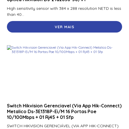
70300Aep0N | Assa Abloy | Placa De Expansão Para
High sensitivity sensor with 384 x 288 resolution NETD is less
Monitoramento Vertx V300
than 40...
71000Bep0N01A | Assa Abloy | Controlador Vertx Evo™
VER MAIS
V1000
72000Bep0N01A | Assa Abloy | Controlador Vertx Evo™
V2000
900Ltnnek00017 | Assa Abloy | Leitor De Proximidade
Rp10
900Nbnnek20000 | Assa Abloy | Leitor De Proximidade
R10
900Nmnnekma001 | Assa Abloy | Leitor De Proximidade
R10
Switch Hikvision Gerenciavel (Via App Hik-Connect)
900Nnnnek2037P | Assa Abloy | Leitor De Proximidade R10
Metalico Ds-3E1318P-Ei/M 16 Portas Poe
Se
10/100Mbps + 01 Rj45 + 01 Sfp
900Nsnnek20000 | Assa Abloy | Leitor De Proximidade R10
SWITCH HIKVISION GERENCIÁVEL (VIA APP HIK-CONNECT)