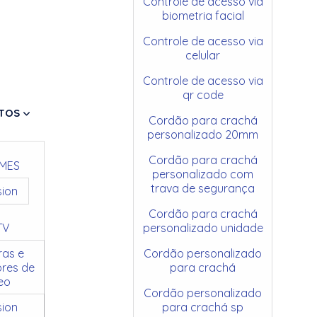
Controle de acesso via
biometria facial
Controle de acesso via
celular
Controle de acesso via
qr code
TOS
Cordão para crachá
personalizado 20mm
Cordão para crachá
MES
personalizado com
trava de segurança
sion
Cordão para crachá
TV
personalizado unidade
as e
Cordão personalizado
res de
para crachá
eo
Cordão personalizado
sion
para crachá sp