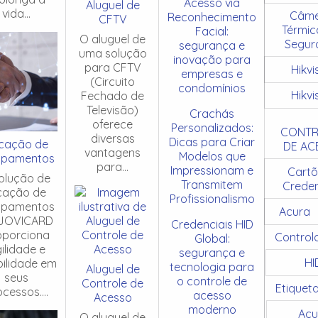
Acesso via
Aluguel de
vida...
Câme
Reconhecimento
CFTV
Térmic
Facial:
O aluguel de
Segur
segurança e
uma solução
inovação para
para CFTV
Hikvi
empresas e
(Circuito
condomínios
Hikvi
Fechado de
Televisão)
Crachás
oferece
Personalizados:
CONTR
diversas
Dicas para Criar
cação de
DE AC
vantagens
Modelos que
ipamentos
para...
Impressionam e
Cartõ
olução de
Transmitem
Creden
cação de
Profissionalismo
ipamentos
Acura
JOVICARD
Credenciais HID
oporciona
Control
Global:
ilidade e
segurança e
HI
ibilidade em
tecnologia para
Aluguel de
seus
o controle de
Controle de
Etiquet
cessos....
acesso
Acesso
moderno
Acu
O aluguel de