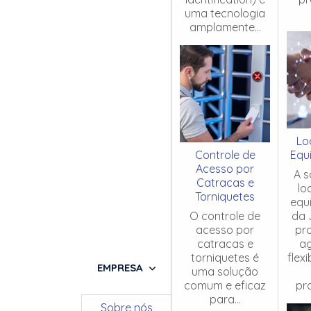
uma tecnologia
amplamente...
Lo
Controle de
Equ
Acesso por
A s
Catracas e
lo
Torniquetes
equ
O controle de
da 
acesso por
pr
catracas e
ag
torniquetes é
flex
EMPRESA
uma solução
comum e eficaz
pro
para...
Sobre nós