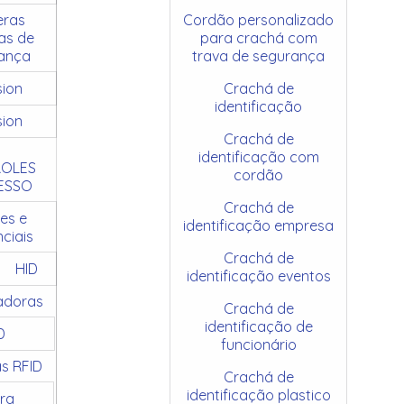
ras
Cordão personalizado
as de
para crachá com
ança
trava de segurança
sion
Crachá de
identificação
sion
Crachá de
identificação com
OLES
cordão
ESSO
Crachá de
es e
identificação empresa
ciais
Crachá de
HID
identificação eventos
adoras
Crachá de
identificação de
D
funcionário
as RFID
Crachá de
identificação plastico
ra