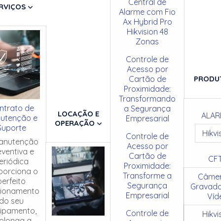
Central de
RVIÇOS
Alarme com Fio
Ax Hybrid Pro
Hikvision 48
Zonas
Controle de
Acesso por
Cartão de
PRODU
Proximidade:
Transformando
ntrato de
a Segurança
LOCAÇÃO E
ALAR
utenção e
Empresarial
OPERAÇÃO
Suporte
Hikvi
Controle de
anutenção
Acesso por
eventiva e
Cartão de
CF
eriódica
Proximidade:
porciona o
Transforme a
Câmer
perfeito
Segurança
Gravado
cionamento
Empresarial
Víd
do seu
ipamento,
Controle de
Hikvi
olonga a