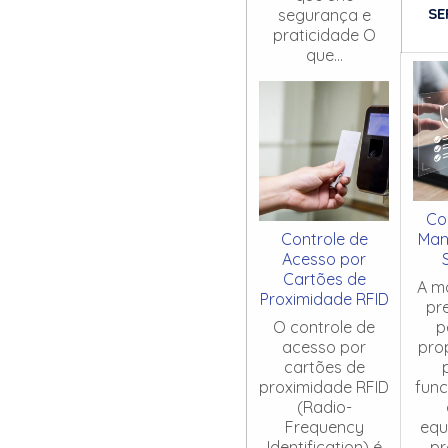
SE
segurança e
praticidade O
que...
Co
Controle de
Man
Acesso por
Cartões de
A m
Proximidade RFID
pr
O controle de
p
acesso por
pro
cartões de
proximidade RFID
fun
(Radio-
Frequency
equ
Identification) é
pr