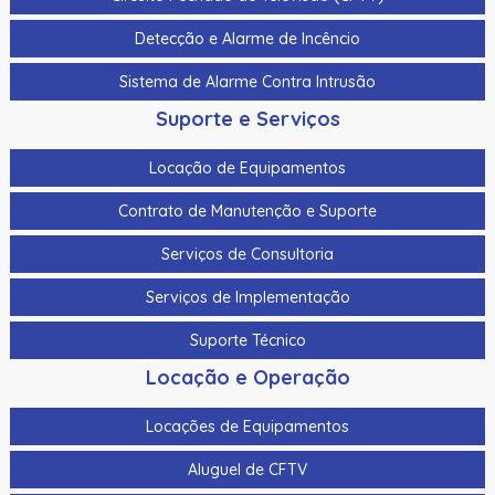
Cabo Para Cameras Mobile 4 Metros Hikvision Ds-
Detecção e Alarme de Incêncio
Mp2100-4
Sistema de Alarme Contra Intrusão
Cadastrador De Cartoes Hikvision Ds-K1F100-D8E Dupla
Frequencia 125Khz (Em) E 13,56Mhz (Mifare)
Suporte e Serviços
Cadastrador Impressao Digital Hikvision Ds-K1F820-F
Locação de Equipamentos
Cartao De Memoria Hikvision Hs-Tf-H1I 32G
Contrato de Manutenção e Suporte
Cartao De Proximidade Rfid Hikvision Ds-K7M101-E0 Freq.
Serviços de Consultoria
Em 125Khz Em Pvc
Serviços de Implementação
Cartao De Proximidade Rfid Hikvision Ds-Kem125 Em
125Khz
Suporte Técnico
Cartao De Proximidade Rfid Hikvision Fm11Rf08-M1 Mifare
Locação e Operação
13,56Mhz
Locações de Equipamentos
Cartao De Proximidade Rfid Hikvision Frequencia Dupla
Mifare 13,56Mhz E Em 125Khz Em Pvc
Aluguel de CFTV