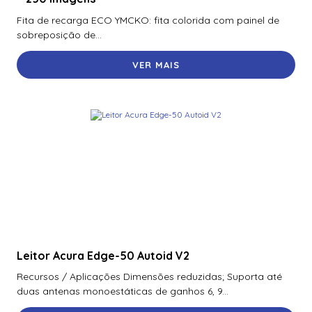
70300Aep0N | Assa Abloy | Placa De Expansão Para
Fita de recarga ECO YMCKO: fita colorida com painel de
Monitoramento Vertx V300
sobreposição de...
71000Bep0N01A | Assa Abloy | Controlador Vertx Evo™
VER MAIS
V1000
72000Bep0N01A | Assa Abloy | Controlador Vertx Evo™
V2000
900Ltnnek00017 | Assa Abloy | Leitor De Proximidade
Rp10
900Nbnnek20000 | Assa Abloy | Leitor De Proximidade
R10
900Nmnnekma001 | Assa Abloy | Leitor De Proximidade
R10
Leitor Acura Edge-50 Autoid V2
900Nnnnek2037P | Assa Abloy | Leitor De Proximidade R10
Se
Recursos / Aplicações Dimensões reduzidas; Suporta até
duas antenas monoestáticas de ganhos 6, 9...
900Nsnnek20000 | Assa Abloy | Leitor De Proximidade R10