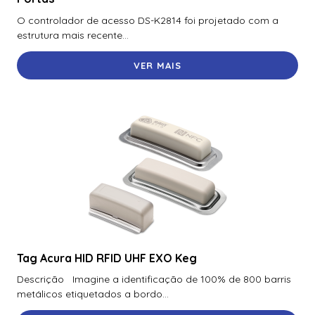
70300Aep0N | Assa Abloy | Placa De Expansão Para
O controlador de acesso DS-K2814 foi projetado com a
Monitoramento Vertx V300
estrutura mais recente...
71000Bep0N01A | Assa Abloy | Controlador Vertx Evo™
VER MAIS
V1000
72000Bep0N01A | Assa Abloy | Controlador Vertx Evo™
V2000
900Ltnnek00017 | Assa Abloy | Leitor De Proximidade
Rp10
900Nbnnek20000 | Assa Abloy | Leitor De Proximidade
R10
900Nmnnekma001 | Assa Abloy | Leitor De Proximidade
R10
Tag Acura HID RFID UHF EXO Keg
900Nnnnek2037P | Assa Abloy | Leitor De Proximidade R10
Se
Descrição Imagine a identificação de 100% de 800 barris
metálicos etiquetados a bordo...
900Nsnnek20000 | Assa Abloy | Leitor De Proximidade R10