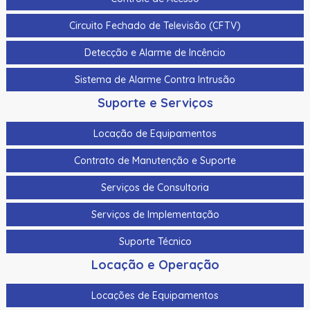
Cabo Para Cameras Mobile 4 Metros Hikvision Ds-
Circuito Fechado de Televisão (CFTV)
Mp2100-4
Detecção e Alarme de Incêncio
Cadastrador De Cartoes Hikvision Ds-K1F100-D8E Dupla
Frequencia 125Khz (Em) E 13,56Mhz (Mifare)
Sistema de Alarme Contra Intrusão
Cadastrador Impressao Digital Hikvision Ds-K1F820-F
Suporte e Serviços
Cartao De Memoria Hikvision Hs-Tf-H1I 32G
Locação de Equipamentos
Cartao De Proximidade Rfid Hikvision Ds-K7M101-E0 Freq.
Contrato de Manutenção e Suporte
Em 125Khz Em Pvc
Serviços de Consultoria
Cartao De Proximidade Rfid Hikvision Ds-Kem125 Em
125Khz
Serviços de Implementação
Cartao De Proximidade Rfid Hikvision Fm11Rf08-M1 Mifare
Suporte Técnico
13,56Mhz
Locação e Operação
Cartao De Proximidade Rfid Hikvision Frequencia Dupla
Mifare 13,56Mhz E Em 125Khz Em Pvc
Locações de Equipamentos