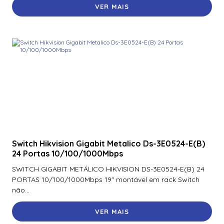
VER MAIS
900Ntnnek00000 | Assa Abloy | Leitor de Proximidade HId
Iclass se R10 900Ntnnek00000
900Pbnnek20000 | Assa Abloy | Leitor De Proximidade
Rp10
900Pmntekma003 | Assa Abloy | Leitor De Proximidade
Rp10
900Psnnek20000 | Assa Abloy | Leitor De Proximidade
Rp10
900Ptnnek00000 | Assa Abloy | Leitor De Proximidade
Rp10
Switch Hikvision Gigabit Metalico Ds-3E0524-E(B)
24 Portas 10/100/1000Mbps
920Nbnnek20000 | Assa Abloy | Leitor De Proximidade
R40
SWITCH GIGABIT METÁLICO HIKVISION DS-3E0524-E(B) 24
PORTAS 10/100/1000Mbps 19″ montável em rack Switch
920Nmnnekma001 | Assa Abloy | Leitor De Proximidade
não...
R40
920Nsnnek20000 | Assa Abloy | Leitor De Proximidade
VER MAIS
R40