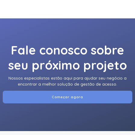
920Ntnnek00000 | Assa Abloy | Leitor De Proximidader
R40
920Pmnnekea073 | Assa Abloy | Leitor De Proximidade
Rp40
920Pmntekma003 | Assa Abloy | Leitor De Proximidade
Fale conosco sobre
Rp40
seu próximo projeto
920Ptnnek00000 | Assa Abloy | Leitor De Proximidade Se
Rp40
Nossos especialistas estão aqui para ajudar seu negócio a
921Nbnnek20000 | Assa Abloy | Leitor De Proximidade
encontrar a melhor solução de gestão de acesso.
Rk40
921Nmnnekma002 | Assa Abloy | Leitor De Proximidade
Começar agora
Rk40
921Nsnnek20000 | Assa Abloy | Leitor De Proximidade
Rk40
921Ntnnek00000 | Assa Abloy | Leitor De Proximidade