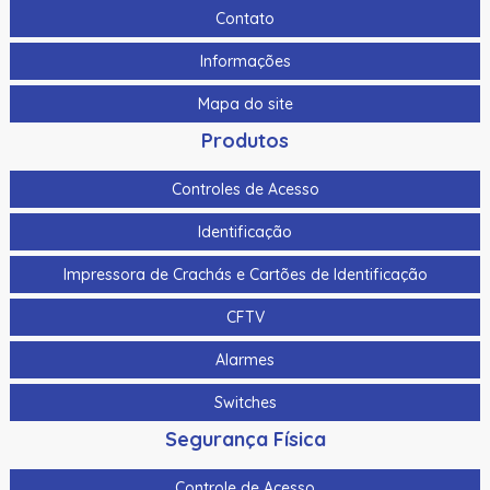
120Db
Contato
As-1153 | Assa Abloy | Botoeira Em Alumínio
Informações
Bat-7 | Assa Abloy | Bateria De Gel Selada
Mapa do site
Botao De Panico Sem Fio Hikvision Ds-Pdeb1-Eg2-We(B)
Produtos
Ip66 P/ Ax Pro Ds-Pwa64-L-We
Controles de Acesso
Botao De Saida Quebra Vidro Hikvision Ds-K7Peb/Green
Identificação
Botao Panico Para Termnais Mobile Hikvision Ds-1530Hmi
Impressora de Crachás e Cartões de Identificação
Botoeira/Botao De Saida Aco Inoxidavel Hikvision Ds-
K7P02 90X35X28.9Mm
CFTV
Botoeira/Botao De Saida Sem Toque Aco Inoxidavel
Alarmes
Hikvision Ds-K7P04 86X50X34Mm
Switches
Bts400 | Assa Abloy | Botoeira Tipo “No Touch”
Segurança Física
Cabo Para Cameras Mobile 2 Metros Hikvision Ds-
Mp2100-2
Controle de Acesso