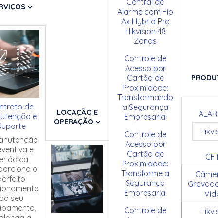
Central de
RVIÇOS
Alarme com Fio
Ax Hybrid Pro
Hikvision 48
Zonas
Controle de
Acesso por
Cartão de
PRODU
Proximidade:
Transformando
ntrato de
a Segurança
LOCAÇÃO E
ALAR
utenção e
Empresarial
OPERAÇÃO
Suporte
Hikvi
Controle de
anutenção
Acesso por
eventiva e
Cartão de
CF
eriódica
Proximidade:
porciona o
Transforme a
Câmer
perfeito
Segurança
Gravado
cionamento
Empresarial
Víd
do seu
ipamento,
Controle de
Hikvi
olonga a