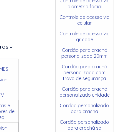
Controle de acesso via
biometria facial
Controle de acesso via
celular
Controle de acesso via
qr code
TOS
Cordão para crachá
personalizado 20mm
Cordão para crachá
MES
personalizado com
trava de segurança
sion
Cordão para crachá
TV
personalizado unidade
as e
Cordão personalizado
res de
para crachá
eo
Cordão personalizado
sion
para crachá sp