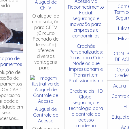
Acesso via
Aluguel de
vida...
Câme
Reconhecimento
CFTV
Térmic
Facial:
O aluguel de
Segur
segurança e
uma solução
inovação para
para CFTV
Hikvi
empresas e
(Circuito
condomínios
Hikvi
Fechado de
Televisão)
Crachás
oferece
Personalizados:
CONTR
diversas
Dicas para Criar
cação de
DE AC
vantagens
Modelos que
ipamentos
para...
Impressionam e
Cartõ
olução de
Transmitem
Creden
cação de
Profissionalismo
ipamentos
Acura
JOVICARD
Credenciais HID
oporciona
Control
Global:
ilidade e
segurança e
HI
ibilidade em
tecnologia para
Aluguel de
seus
o controle de
Controle de
Etiquet
cessos....
acesso
Acesso
moderno
Acu
O aluguel de