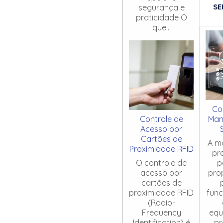
SE
segurança e
praticidade O
que...
Co
Controle de
Man
Acesso por
Cartões de
A m
Proximidade RFID
pr
O controle de
p
acesso por
pro
cartões de
proximidade RFID
fun
(Radio-
Frequency
equ
Identification) é
pr