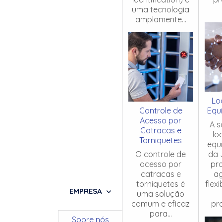
uma tecnologia
amplamente...
Lo
Controle de
Equ
Acesso por
A s
Catracas e
lo
Torniquetes
equ
O controle de
da 
acesso por
pr
catracas e
ag
torniquetes é
flex
EMPRESA
uma solução
comum e eficaz
pro
para...
Sobre nós