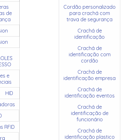
ras
Cordão personalizado
as de
para crachá com
ança
trava de segurança
sion
Crachá de
identificação
sion
Crachá de
identificação com
OLES
cordão
ESSO
Crachá de
es e
identificação empresa
ciais
Crachá de
HID
identificação eventos
adoras
Crachá de
identificação de
D
funcionário
as RFID
Crachá de
identificação plastico
ra