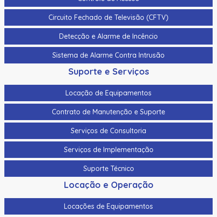
Cabo Para Cameras Mobile 4 Metros Hikvision Ds-
Circuito Fechado de Televisão (CFTV)
Mp2100-4
Detecção e Alarme de Incêncio
Cadastrador De Cartoes Hikvision Ds-K1F100-D8E Dupla
Frequencia 125Khz (Em) E 13,56Mhz (Mifare)
Sistema de Alarme Contra Intrusão
Cadastrador Impressao Digital Hikvision Ds-K1F820-F
Suporte e Serviços
Cartao De Memoria Hikvision Hs-Tf-H1I 32G
Locação de Equipamentos
Cartao De Proximidade Rfid Hikvision Ds-K7M101-E0 Freq.
Contrato de Manutenção e Suporte
Em 125Khz Em Pvc
Serviços de Consultoria
Cartao De Proximidade Rfid Hikvision Ds-Kem125 Em
125Khz
Serviços de Implementação
Cartao De Proximidade Rfid Hikvision Fm11Rf08-M1 Mifare
Suporte Técnico
13,56Mhz
Locação e Operação
Cartao De Proximidade Rfid Hikvision Frequencia Dupla
Mifare 13,56Mhz E Em 125Khz Em Pvc
Locações de Equipamentos