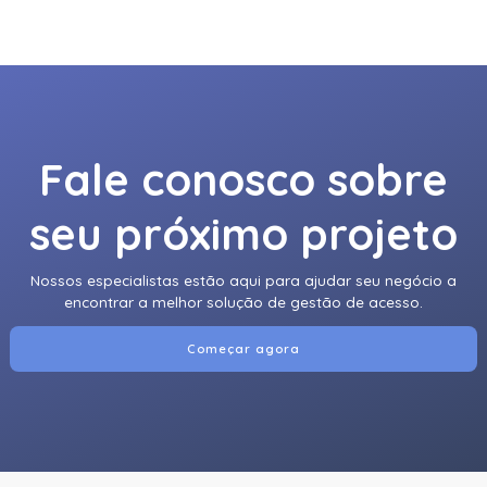
920Ntnnek00000 | Assa Abloy | Leitor De Proximidader
R40
920Pmnnekea073 | Assa Abloy | Leitor De Proximidade
Rp40
Fale conosco sobre
920Pmntekma003 | Assa Abloy | Leitor De Proximidade
Rp40
seu próximo projeto
920Ptnnek00000 | Assa Abloy | Leitor De Proximidade Se
Rp40
Nossos especialistas estão aqui para ajudar seu negócio a
921Nbnnek20000 | Assa Abloy | Leitor De Proximidade
encontrar a melhor solução de gestão de acesso.
Rk40
Começar agora
921Nmnnekma002 | Assa Abloy | Leitor De Proximidade
Rk40
921Nsnnek20000 | Assa Abloy | Leitor De Proximidade
Rk40
921Ntnnek00000 | Assa Abloy | Leitor De Proximidade