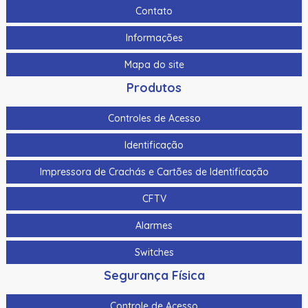
120Db
Contato
As-1153 | Assa Abloy | Botoeira Em Alumínio
Informações
Bat-7 | Assa Abloy | Bateria De Gel Selada
Mapa do site
Botao De Panico Sem Fio Hikvision Ds-Pdeb1-Eg2-We(B)
Produtos
Ip66 P/ Ax Pro Ds-Pwa64-L-We
Controles de Acesso
Botao De Saida Quebra Vidro Hikvision Ds-K7Peb/Green
Identificação
Botao Panico Para Termnais Mobile Hikvision Ds-1530Hmi
Impressora de Crachás e Cartões de Identificação
Botoeira/Botao De Saida Aco Inoxidavel Hikvision Ds-
K7P02 90X35X28.9Mm
CFTV
Botoeira/Botao De Saida Sem Toque Aco Inoxidavel
Alarmes
Hikvision Ds-K7P04 86X50X34Mm
Switches
Bts400 | Assa Abloy | Botoeira Tipo “No Touch”
Segurança Física
Cabo Para Cameras Mobile 2 Metros Hikvision Ds-
Mp2100-2
Controle de Acesso