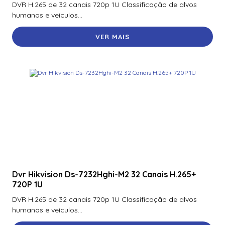
DVR H.265 de 32 canais 720p 1U Classificação de alvos
70300Aep0N | Assa Abloy | Placa De Expansão Para
humanos e veículos...
Monitoramento Vertx V300
VER MAIS
71000Bep0N01A | Assa Abloy | Controlador Vertx Evo™
V1000
72000Bep0N01A | Assa Abloy | Controlador Vertx Evo™
V2000
900Ltnnek00017 | Assa Abloy | Leitor De Proximidade
Rp10
900Nbnnek20000 | Assa Abloy | Leitor De Proximidade
R10
900Nmnnekma001 | Assa Abloy | Leitor De Proximidade
R10
Dvr Hikvision Ds-7232Hghi-M2 32 Canais H.265+
720P 1U
900Nnnnek2037P | Assa Abloy | Leitor De Proximidade R10
Se
DVR H.265 de 32 canais 720p 1U Classificação de alvos
humanos e veículos...
900Nsnnek20000 | Assa Abloy | Leitor De Proximidade R10