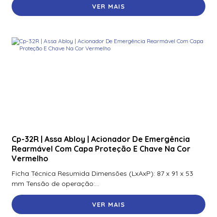
VER MAIS
900Ntnnek00000 | Assa Abloy | Leitor de Proximidade HId
Iclass se R10 900Ntnnek00000
900Pbnnek20000 | Assa Abloy | Leitor De Proximidade
Rp10
900Pmntekma003 | Assa Abloy | Leitor De Proximidade
Rp10
900Psnnek20000 | Assa Abloy | Leitor De Proximidade
Rp10
900Ptnnek00000 | Assa Abloy | Leitor De Proximidade
Rp10
Cp-32R | Assa Abloy | Acionador De Emergência
Rearmável Com Capa Proteção E Chave Na Cor
920Nbnnek20000 | Assa Abloy | Leitor De Proximidade
R40
Vermelho
Ficha Técnica Resumida Dimensões (LxAxP): 87 x 91 x 53
920Nmnnekma001 | Assa Abloy | Leitor De Proximidade
mm Tensão de operação:...
R40
VER MAIS
920Nsnnek20000 | Assa Abloy | Leitor De Proximidade
R40