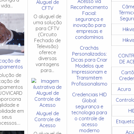
Acesso via
Aluguel de
vida...
Câme
Reconhecimento
CFTV
Térmic
Facial:
O aluguel de
Segur
segurança e
uma solução
inovação para
para CFTV
Hikvi
empresas e
(Circuito
condomínios
Hikvi
Fechado de
Televisão)
Crachás
oferece
Personalizados:
CONTR
diversas
Dicas para Criar
cação de
DE AC
vantagens
Modelos que
ipamentos
para...
Impressionam e
Cartõ
olução de
Transmitem
Creden
cação de
Profissionalismo
ipamentos
Acura
JOVICARD
Credenciais HID
oporciona
Control
Global:
ilidade e
segurança e
HI
ibilidade em
tecnologia para
Aluguel de
seus
o controle de
Controle de
Etiquet
cessos....
acesso
Acesso
moderno
Acu
O aluguel de