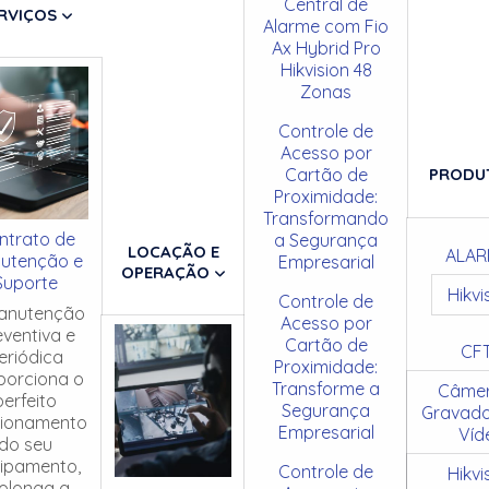
Central de
RVIÇOS
Alarme com Fio
Ax Hybrid Pro
Hikvision 48
Zonas
Controle de
Acesso por
Cartão de
PRODU
Proximidade:
Transformando
ntrato de
a Segurança
LOCAÇÃO E
ALAR
utenção e
Empresarial
OPERAÇÃO
Suporte
Hikvi
Controle de
anutenção
Acesso por
eventiva e
Cartão de
CF
eriódica
Proximidade:
porciona o
Transforme a
Câmer
perfeito
Segurança
Gravado
cionamento
Empresarial
Víd
do seu
ipamento,
Controle de
Hikvi
olonga a