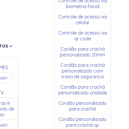
Controle de acesso via
biometria facial
Controle de acesso via
celular
Controle de acesso via
qr code
TOS
Cordão para crachá
personalizado 20mm
Cordão para crachá
MES
personalizado com
trava de segurança
sion
Cordão para crachá
TV
personalizado unidade
as e
Cordão personalizado
res de
para crachá
eo
Cordão personalizado
sion
para crachá sp