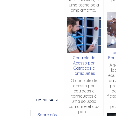
uma tecnologia
amplamente...
Lo
Controle de
Equ
Acesso por
A s
Catracas e
lo
Torniquetes
equ
O controle de
da 
acesso por
pr
catracas e
ag
torniquetes é
flex
EMPRESA
uma solução
comum e eficaz
pro
para...
Sobre nós