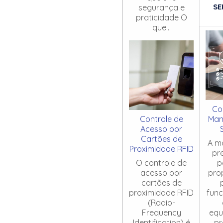
SE
segurança e
praticidade O
que...
Co
Controle de
Man
Acesso por
Cartões de
A m
Proximidade RFID
pr
O controle de
p
acesso por
pro
cartões de
proximidade RFID
fun
(Radio-
Frequency
equ
Identification) é
pr