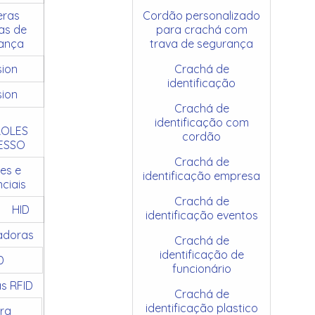
ras
Cordão personalizado
as de
para crachá com
ança
trava de segurança
sion
Crachá de
identificação
sion
Crachá de
identificação com
OLES
cordão
ESSO
Crachá de
es e
identificação empresa
ciais
Crachá de
HID
identificação eventos
adoras
Crachá de
identificação de
D
funcionário
as RFID
Crachá de
identificação plastico
ra