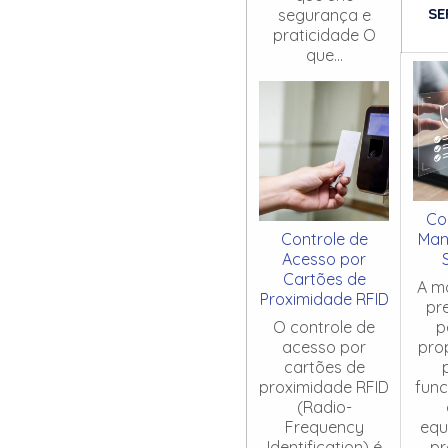
SE
segurança e
praticidade O
que...
Co
Controle de
Man
Acesso por
Cartões de
A m
Proximidade RFID
pr
O controle de
p
acesso por
pro
cartões de
proximidade RFID
fun
(Radio-
Frequency
equ
Identification) é
pr