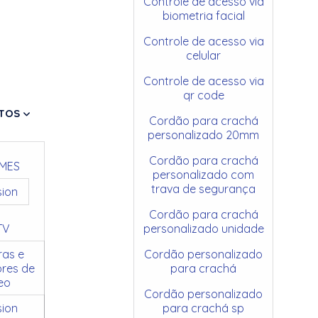
Controle de acesso via
biometria facial
Controle de acesso via
celular
Controle de acesso via
qr code
TOS
Cordão para crachá
personalizado 20mm
Cordão para crachá
MES
personalizado com
trava de segurança
sion
Cordão para crachá
TV
personalizado unidade
as e
Cordão personalizado
res de
para crachá
eo
Cordão personalizado
sion
para crachá sp