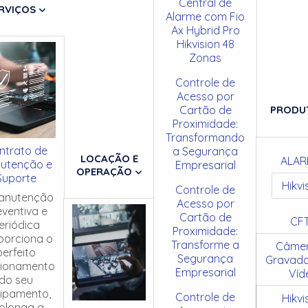
Central de
RVIÇOS
Alarme com Fio
Ax Hybrid Pro
Hikvision 48
Zonas
Controle de
Acesso por
Cartão de
PRODU
Proximidade:
Transformando
ntrato de
a Segurança
LOCAÇÃO E
ALAR
utenção e
Empresarial
OPERAÇÃO
Suporte
Hikvi
Controle de
anutenção
Acesso por
eventiva e
Cartão de
CF
eriódica
Proximidade:
porciona o
Transforme a
Câmer
perfeito
Segurança
Gravado
cionamento
Empresarial
Víd
do seu
ipamento,
Controle de
Hikvi
olonga a