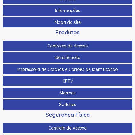
120Db
Informações
As-1153 | Assa Abloy | Botoeira Em Alumínio
Mapa do site
Bat-7 | Assa Abloy | Bateria De Gel Selada
Produtos
Botao De Panico Sem Fio Hikvision Ds-Pdeb1-Eg2-We(B)
Ip66 P/ Ax Pro Ds-Pwa64-L-We
Controles de Acesso
Botao De Saida Quebra Vidro Hikvision Ds-K7Peb/Green
Identificação
Botao Panico Para Termnais Mobile Hikvision Ds-1530Hmi
Impressora de Crachás e Cartões de Identificação
Botoeira/Botao De Saida Aco Inoxidavel Hikvision Ds-
CFTV
K7P02 90X35X28.9Mm
Alarmes
Botoeira/Botao De Saida Sem Toque Aco Inoxidavel
Hikvision Ds-K7P04 86X50X34Mm
Switches
Bts400 | Assa Abloy | Botoeira Tipo “No Touch”
Segurança Física
Cabo Para Cameras Mobile 2 Metros Hikvision Ds-
Controle de Acesso
Mp2100-2