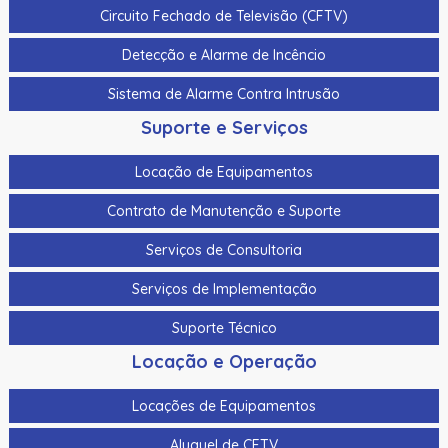
Circuito Fechado de Televisão (CFTV)
Cabo Para Cameras Mobile 4 Metros Hikvision Ds-
Mp2100-4
Detecção e Alarme de Incêncio
Cadastrador De Cartoes Hikvision Ds-K1F100-D8E Dupla
Sistema de Alarme Contra Intrusão
Frequencia 125Khz (Em) E 13,56Mhz (Mifare)
Suporte e Serviços
Cadastrador Impressao Digital Hikvision Ds-K1F820-F
Locação de Equipamentos
Cartao De Memoria Hikvision Hs-Tf-H1I 32G
Contrato de Manutenção e Suporte
Cartao De Proximidade Rfid Hikvision Ds-K7M101-E0 Freq.
Em 125Khz Em Pvc
Serviços de Consultoria
Cartao De Proximidade Rfid Hikvision Ds-Kem125 Em
Serviços de Implementação
125Khz
Suporte Técnico
Cartao De Proximidade Rfid Hikvision Fm11Rf08-M1 Mifare
13,56Mhz
Locação e Operação
Cartao De Proximidade Rfid Hikvision Frequencia Dupla
Locações de Equipamentos
Mifare 13,56Mhz E Em 125Khz Em Pvc
Aluguel de CFTV