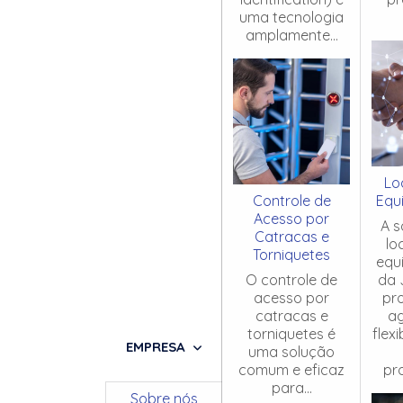
uma tecnologia
amplamente...
Lo
Controle de
Equ
Acesso por
A s
Catracas e
lo
Torniquetes
equ
O controle de
da 
acesso por
pr
catracas e
ag
torniquetes é
flex
EMPRESA
uma solução
comum e eficaz
pro
para...
Sobre nós