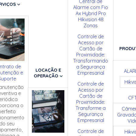
Central de
RVIÇOS
Alarme com Fio
Ax Hybrid Pro
Hikvision 48
Zonas
Controle de
Acesso por
Cartão de
PRODU
Proximidade:
Transformando
ntrato de
a Segurança
LOCAÇÃO E
ALAR
utenção e
Empresarial
OPERAÇÃO
Suporte
Hikvi
Controle de
anutenção
Acesso por
eventiva e
Cartão de
CF
eriódica
Proximidade:
porciona o
Transforme a
Câmer
perfeito
Segurança
Gravado
cionamento
Empresarial
Víd
do seu
ipamento,
Controle de
Hikvi
olonga a