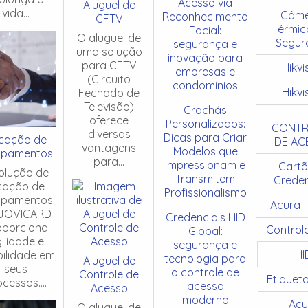
Acesso via
Aluguel de
vida...
Câme
Reconhecimento
CFTV
Térmic
Facial:
O aluguel de
Segur
segurança e
uma solução
inovação para
para CFTV
Hikvi
empresas e
(Circuito
condomínios
Hikvi
Fechado de
Televisão)
Crachás
oferece
Personalizados:
CONTR
diversas
Dicas para Criar
cação de
DE AC
vantagens
Modelos que
ipamentos
para...
Impressionam e
Cartõ
olução de
Transmitem
Creden
cação de
Profissionalismo
ipamentos
Acura
JOVICARD
Credenciais HID
oporciona
Control
Global:
ilidade e
segurança e
HI
ibilidade em
tecnologia para
Aluguel de
seus
o controle de
Controle de
Etiquet
cessos....
acesso
Acesso
moderno
Acu
O aluguel de