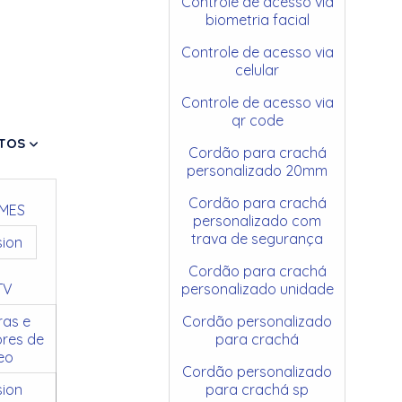
Controle de acesso via
biometria facial
Controle de acesso via
celular
Controle de acesso via
qr code
TOS
Cordão para crachá
personalizado 20mm
Cordão para crachá
MES
personalizado com
trava de segurança
sion
Cordão para crachá
TV
personalizado unidade
as e
Cordão personalizado
res de
para crachá
eo
Cordão personalizado
sion
para crachá sp