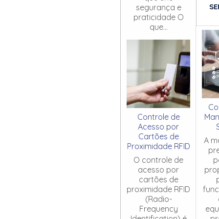
SE
segurança e
praticidade O
que...
Co
Controle de
Man
Acesso por
Cartões de
A m
Proximidade RFID
pr
O controle de
p
acesso por
pro
cartões de
proximidade RFID
fun
(Radio-
Frequency
equ
Identification) é
pr