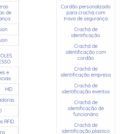
ras
Cordão personalizado
as de
para crachá com
ança
trava de segurança
sion
Crachá de
identificação
sion
Crachá de
identificação com
OLES
cordão
ESSO
Crachá de
es e
identificação empresa
ciais
Crachá de
HID
identificação eventos
adoras
Crachá de
identificação de
D
funcionário
as RFID
Crachá de
identificação plastico
ra