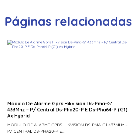
900Ntnnek00000 | Assa Abloy | Leitor de Proximidade HId
Iclass se R10 900Ntnnek00000
Páginas relacionadas
900Pbnnek20000 | Assa Abloy | Leitor De Proximidade
Rp10
900Pmntekma003 | Assa Abloy | Leitor De Proximidade
Rp10
900Psnnek20000 | Assa Abloy | Leitor De Proximidade
Rp10
900Ptnnek00000 | Assa Abloy | Leitor De Proximidade
Rp10
920Nbnnek20000 | Assa Abloy | Leitor De Proximidade
R40
Modulo De Alarme Gprs Hikvision Ds-Pma-G1
433Mhz – P/ Central Ds-Pha20-P E Ds-Pha64-P (G1)
920Nmnnekma001 | Assa Abloy | Leitor De Proximidade
Ax Hybrid
R40
MODULO DE ALARME GPRS HIKVISION DS-PMA-G1 433MHz –
920Nsnnek20000 | Assa Abloy | Leitor De Proximidade
P/ CENTRAL DS-PHA20-P E...
R40