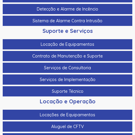
Controlador De Acesso P/ Elevador Hikvision Ds-K2210
Detecção e Alarme de Incêncio
Controlador De Acesso P/ Elevador Hikvision Ds-
K2M0016A
Sistema de Alarme Contra Intrusão
Controladora De Acesso Hikvision Ds-K2602Tmain Board
Suporte e Serviços
02 Portas Somente A Placa
Locação de Equipamentos
Controladora De Acesso Hikvision Ds-K2604T Main Board
4 Portas Somente A Placa
Contrato de Manutenção e Suporte
Controladora De Acesso Hikvision Ds-K2604Tmain Board
Serviços de Consultoria
4 Portas Somente A Placa
Serviços de Implementação
Controladora De Acesso Hikvision Ds-K2812 02 Portas
Suporte Técnico
Controladora De Acesso Hikvision Ds-K2814 04 Portas
Locação e Operação
Controle De Acesso Facial C/ Video Porteiro Hikvision
Ds-K1T342Mfwx Wifi 10.000 Faces Digital
Locações de Equipamentos
Controle De Acesso Facial C/ Video Porteiro Hikvision
Aluguel de CFTV
Ds-K1T342Mwx Wifi 10.000 Faces