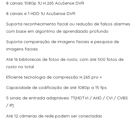
8 canais 1080p 1U H.265 AcuSense DVR
70300Aep0N | Assa Abloy | Placa De Expansão Para
Monitoramento Vertx V300
8 canais e 1 HDD 1U AcuSense DVR
Suporta reconhecimento facial ou redução de falsos alarmes
71000Bep0N01A | Assa Abloy | Controlador Vertx Evo™
V1000
com base em algoritmo de aprendizado profundo
Suporta comparação de imagens faciais e pesquisa de
72000Bep0N01A | Assa Abloy | Controlador Vertx Evo™
V2000
imagens faciais
Até 16 bibliotecas de fotos de rosto, com até 500 fotos de
900Ltnnek00017 | Assa Abloy | Leitor De Proximidade
Rp10
rosto no total
Eficiente tecnologia de compressão H.265 pro +
900Nbnnek20000 | Assa Abloy | Leitor De Proximidade
R10
Capacidade de codificação de até 1080p a 15 fps
900Nmnnekma001 | Assa Abloy | Leitor De Proximidade
5 sinais de entrada adaptáveis ??(HDTVI / AHD / CVI / CVBS
R10
/ IP)
900Nnnnek2037P | Assa Abloy | Leitor De Proximidade R10
Até 12 câmeras de rede podem ser conectadas
Se
900Nsnnek20000 | Assa Abloy | Leitor De Proximidade R10