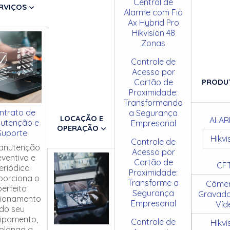
Central de
RVIÇOS
Alarme com Fio
Ax Hybrid Pro
Hikvision 48
Zonas
Controle de
Acesso por
Cartão de
PRODU
Proximidade:
Transformando
ntrato de
a Segurança
LOCAÇÃO E
ALAR
utenção e
Empresarial
OPERAÇÃO
Suporte
Hikvi
Controle de
anutenção
Acesso por
eventiva e
Cartão de
CF
eriódica
Proximidade:
porciona o
Transforme a
Câmer
perfeito
Segurança
Gravado
cionamento
Empresarial
Víd
do seu
ipamento,
Controle de
Hikvi
olonga a