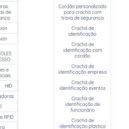
ras
Cordão personalizado
as de
para crachá com
ança
trava de segurança
sion
Crachá de
identificação
sion
Crachá de
identificação com
OLES
cordão
ESSO
Crachá de
es e
identificação empresa
ciais
Crachá de
HID
identificação eventos
adoras
Crachá de
identificação de
D
funcionário
as RFID
Crachá de
identificação plastico
ra