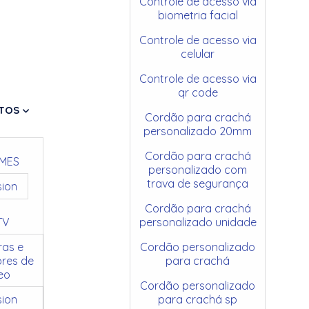
Controle de acesso via
biometria facial
Controle de acesso via
celular
Controle de acesso via
qr code
TOS
Cordão para crachá
personalizado 20mm
Cordão para crachá
MES
personalizado com
trava de segurança
sion
Cordão para crachá
TV
personalizado unidade
as e
Cordão personalizado
res de
para crachá
eo
Cordão personalizado
sion
para crachá sp