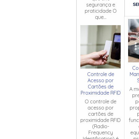
SE
segurança e
praticidade O
que...
Co
Controle de
Man
Acesso por
Cartões de
A m
Proximidade RFID
pr
O controle de
p
acesso por
pro
cartões de
proximidade RFID
fun
(Radio-
Frequency
equ
Identification) é
pr