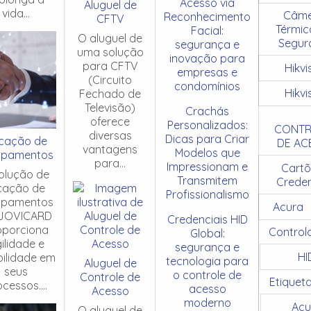
Acesso via
Aluguel de
vida...
Câme
Reconhecimento
CFTV
Térmic
Facial:
O aluguel de
Segur
segurança e
uma solução
inovação para
para CFTV
Hikvi
empresas e
(Circuito
condomínios
Hikvi
Fechado de
Televisão)
Crachás
oferece
Personalizados:
CONTR
diversas
Dicas para Criar
cação de
DE AC
vantagens
Modelos que
ipamentos
para...
Impressionam e
Cartõ
olução de
Transmitem
Creden
cação de
Profissionalismo
ipamentos
Acura
JOVICARD
Credenciais HID
oporciona
Control
Global:
ilidade e
segurança e
HI
ibilidade em
tecnologia para
Aluguel de
seus
o controle de
Controle de
Etiquet
cessos....
acesso
Acesso
moderno
Acu
O aluguel de