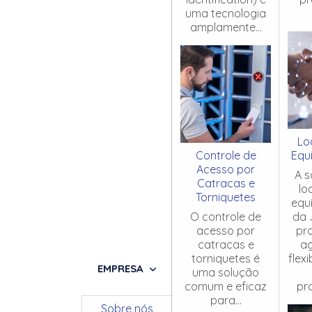
uma tecnologia
amplamente...
Lo
Controle de
Equ
Acesso por
A s
Catracas e
lo
Torniquetes
equ
O controle de
da 
acesso por
pr
catracas e
ag
torniquetes é
flex
EMPRESA
uma solução
comum e eficaz
pro
para...
Sobre nós