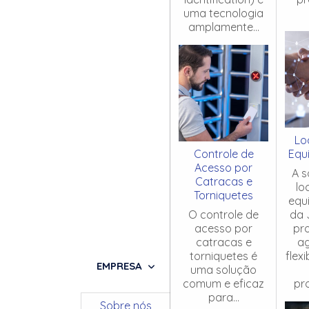
uma tecnologia
amplamente...
Lo
Controle de
Equ
Acesso por
A s
Catracas e
lo
Torniquetes
equ
O controle de
da 
acesso por
pr
catracas e
ag
torniquetes é
flex
EMPRESA
uma solução
comum e eficaz
pro
para...
Sobre nós