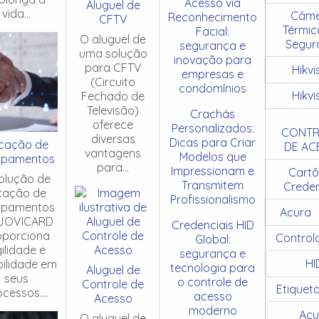
Acesso via
Aluguel de
vida...
Câme
Reconhecimento
CFTV
Térmic
Facial:
O aluguel de
Segur
segurança e
uma solução
inovação para
para CFTV
Hikvi
empresas e
(Circuito
condomínios
Hikvi
Fechado de
Televisão)
Crachás
oferece
Personalizados:
CONTR
diversas
Dicas para Criar
cação de
DE AC
vantagens
Modelos que
ipamentos
para...
Impressionam e
Cartõ
olução de
Transmitem
Creden
cação de
Profissionalismo
ipamentos
Acura
JOVICARD
Credenciais HID
oporciona
Control
Global:
ilidade e
segurança e
HI
ibilidade em
tecnologia para
Aluguel de
seus
o controle de
Controle de
Etiquet
cessos....
acesso
Acesso
moderno
Acu
O aluguel de