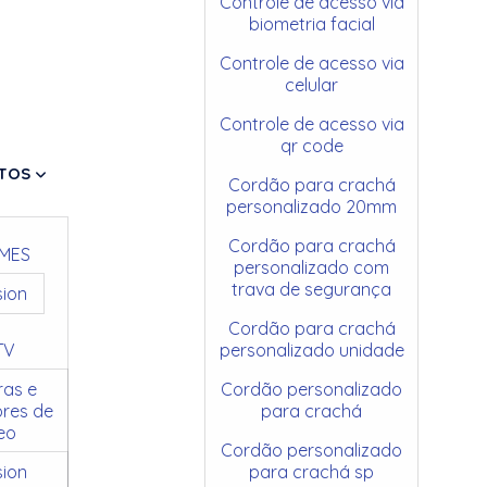
Controle de acesso via
biometria facial
Controle de acesso via
celular
Controle de acesso via
qr code
TOS
Cordão para crachá
personalizado 20mm
Cordão para crachá
MES
personalizado com
trava de segurança
sion
Cordão para crachá
TV
personalizado unidade
as e
Cordão personalizado
res de
para crachá
eo
Cordão personalizado
sion
para crachá sp