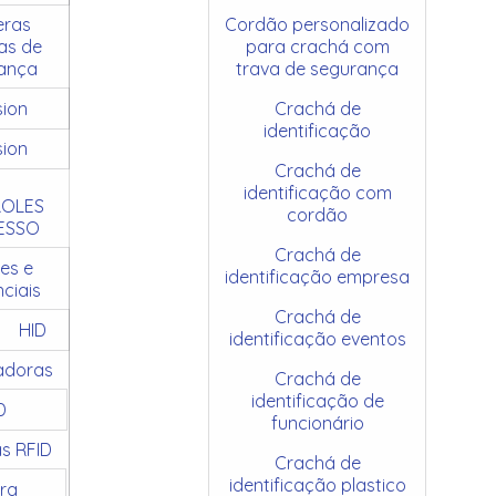
ras
Cordão personalizado
as de
para crachá com
ança
trava de segurança
sion
Crachá de
identificação
sion
Crachá de
identificação com
OLES
cordão
ESSO
Crachá de
es e
identificação empresa
ciais
Crachá de
HID
identificação eventos
adoras
Crachá de
identificação de
D
funcionário
as RFID
Crachá de
identificação plastico
ra