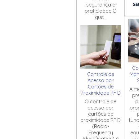
SE
segurança e
praticidade O
que...
Co
Controle de
Man
Acesso por
Cartões de
A m
Proximidade RFID
pr
O controle de
p
acesso por
pro
cartões de
proximidade RFID
fun
(Radio-
Frequency
equ
Identification) é
pr