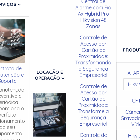
Central de
RVIÇOS
Alarme com Fio
Ax Hybrid Pro
Hikvision 48
Zonas
Controle de
Acesso por
Cartão de
PRODU
Proximidade:
Transformando
ntrato de
a Segurança
LOCAÇÃO E
ALAR
utenção e
Empresarial
OPERAÇÃO
Suporte
Hikvi
Controle de
anutenção
Acesso por
eventiva e
Cartão de
CF
eriódica
Proximidade:
porciona o
Transforme a
Câmer
perfeito
Segurança
Gravado
cionamento
Empresarial
Víd
do seu
ipamento,
Controle de
Hikvi
olonga a