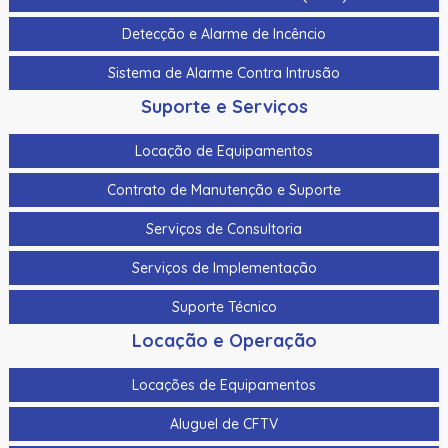
Cabo Para Cameras Mobile 4 Metros Hikvision Ds-
Detecção e Alarme de Incêncio
Mp2100-4
Sistema de Alarme Contra Intrusão
Cadastrador De Cartoes Hikvision Ds-K1F100-D8E Dupla
Frequencia 125Khz (Em) E 13,56Mhz (Mifare)
Suporte e Serviços
Cadastrador Impressao Digital Hikvision Ds-K1F820-F
Locação de Equipamentos
Cartao De Memoria Hikvision Hs-Tf-H1I 32G
Contrato de Manutenção e Suporte
Cartao De Proximidade Rfid Hikvision Ds-K7M101-E0 Freq.
Serviços de Consultoria
Em 125Khz Em Pvc
Serviços de Implementação
Cartao De Proximidade Rfid Hikvision Ds-Kem125 Em
125Khz
Suporte Técnico
Cartao De Proximidade Rfid Hikvision Fm11Rf08-M1 Mifare
Locação e Operação
13,56Mhz
Locações de Equipamentos
Cartao De Proximidade Rfid Hikvision Frequencia Dupla
Mifare 13,56Mhz E Em 125Khz Em Pvc
Aluguel de CFTV