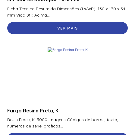
70300Aep0N | Assa Abloy | Placa De Expansão Para
Ficha Técnica Resumida Dimensões (LxAxP): 130 x 130 x 54
Monitoramento Vertx V300
mm Vida útil: Acima...
71000Bep0N01A | Assa Abloy | Controlador Vertx Evo™
VER MAIS
V1000
72000Bep0N01A | Assa Abloy | Controlador Vertx Evo™
V2000
900Ltnnek00017 | Assa Abloy | Leitor De Proximidade
Rp10
900Nbnnek20000 | Assa Abloy | Leitor De Proximidade
R10
900Nmnnekma001 | Assa Abloy | Leitor De Proximidade
R10
Fargo Resina Preta, K
900Nnnnek2037P | Assa Abloy | Leitor De Proximidade R10
Se
Resin Black, K, 3000 imagens Códigos de barras, texto,
números de série, gráficos...
900Nsnnek20000 | Assa Abloy | Leitor De Proximidade R10